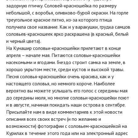
задорную птичку. Соловей-красношейка по размеру
небольшой, с воробья, оливково-бурой окраски. На горле
треугольное красное пятно, из-за которого птица
получила свое название. Как и у варакушки, грудка самцов
соловьев-красношеек ярко раскрашена (в красный, белый
и черный цвета).
На Кунашир соловьи-красношейки прилетают в конце
апреля – начале мая. Питаются соловьи-красношейки
насекомыми и ягодами. Гнездо строит самка на земле, в
хорошо укрытом месте, среди кустов и высокой травы.
Песня соловья-красношейки очень красива, как и у
настоящего соловья, но немного короче. Наиболее
вероятно вы можете услышать его голос с середины мая
до середины июля, но многие соловьи-красношейки поют
и в августе, начиная покидать наши острова в сентябре.
Присылайте нам в виде комментариев к этой новости
описания всех своих встреч (и по желанию и
возможности) фотографии с соловьем-красношейкой на
Курилах в течение этого года или на электронный адрес