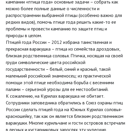
кампании «птица года» основные задачи – собрать как
можно более полные данные о численности и
распространении выбранной птицы (особенно важно для
редких видов), помочь птице года решить какие-то ее
проблемы и провести кампанию по защите птиц и
природы в целом.
Птицей года России – 2012 избрана таинственная и
прекрасная варакушка – птица из семейства дроздовых,
близкая родственница соловья. Птичка, носящая на своей
груди символические цвета российской
государственности – белый, синий и красный, такой
маленький российский знаменосец; из практической
помощи этой птице необходима борьба с весенними
палами – серьезной угрозы для ее местообитаний.
К сожалению, на Курилах варакушка не обитает.
Сотрудники заповедника обратились в Союз охраны птиц
России сделать птицей года на Южных Курилах соловья-
красношейку, так как он является близким родственником
варакушки. Многие курильчане и гости островов встречали
в лесных и кустарниковых зарослях эту чудесную