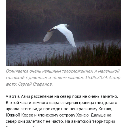
Отличается очень изящным телосложением и маленькой
головкой с длинным и тонким клювом. 15.05.2024. Автор
фото: Сергей Стефанов.
А вот в Азии расселение на север пока не очень заметно.
В этой части земного шара северная граница гнездового
ареала этого вида проходит по центральному Китаю,
Южной Корее и японскому острову Хонсю. Дальше на
север они залетают не часто. На азиатской территории