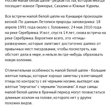
России малая белая цапля - редкая гостья, которая иногда
посещает южное Приморье, Сахалин и Южные Курилы.
Все встречи малой белой цапли на Кунашире произошли
весной. По данным Летописи природы заповедника: 18
апреля 1991 года около с. Головнино; 24 мая 2010 года
на реке Серебрянка. И вот, спустя 14 лет, снова встреча на
реке Серебрянка. Вероятнее всего, это «птицы-
разведчики», которые залетают достаточно далеко от
привычных мест гнездования, чтобы посмотреть, как
обстоят дела в мире, и нельзя ли где-нибудь образовать
новую колонию.
Отличительная особенность малой белой цапли - большие
желтые пальцы, которые хорошо заметны у взлетающей
птицы по контрасту с её черными ногами, выглядят как
жёлтые "перчатки" с черными "лосинами". А еще самцы
малой белой цапли в брачный период могут похвастаться
длинным хохлом на голове, которого нет у других
похожих видов.