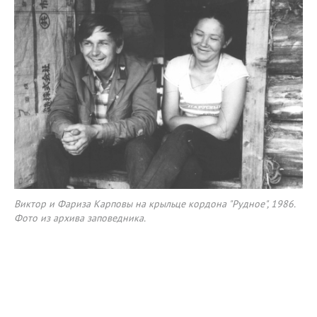
Виктор и Фариза Карповы на крыльце кордона "Рудное", 1986.
Фото из архива заповедника.