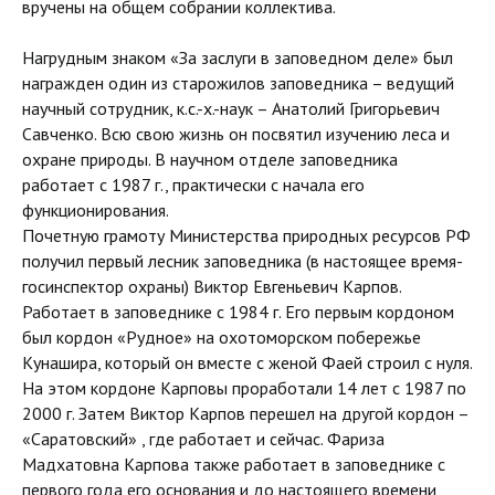
вручены на общем собрании коллектива.
Нагрудным знаком «За заслуги в заповедном деле» был
награжден один из старожилов заповедника – ведущий
научный сотрудник, к.с.-х.-наук – Анатолий Григорьевич
Савченко. Всю свою жизнь он посвятил изучению леса и
охране природы. В научном отделе заповедника
работает с 1987 г., практически с начала его
функционирования.
Почетную грамоту Министерства природных ресурсов РФ
получил первый лесник заповедника (в настоящее время-
госинспектор охраны) Виктор Евгеньевич Карпов.
Работает в заповеднике с 1984 г. Его первым кордоном
был кордон «Рудное» на охотоморском побережье
Кунашира, который он вместе с женой Фаей строил с нуля.
На этом кордоне Карповы проработали 14 лет с 1987 по
2000 г. Затем Виктор Карпов перешел на другой кордон –
«Саратовский» , где работает и сейчас. Фариза
Мадхатовна Карпова также работает в заповеднике с
первого года его основания и до настоящего времени