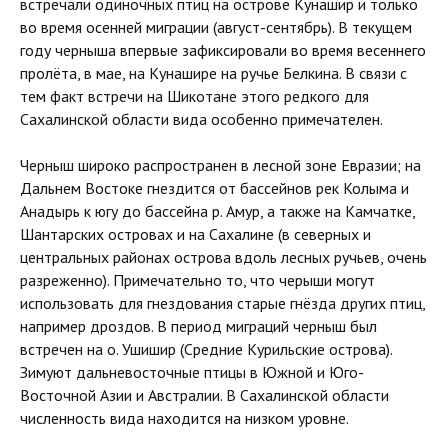
встречали одиночных птиц на острове Кунашир и только
во время осенней миграции (август-сентябрь). В текущем
году черныша впервые зафиксировали во время весеннего
пролёта, в мае, на Кунашире на ручье Белкина. В связи с
тем факт встречи на Шикотане этого редкого для
Сахалинской области вида особенно примечателен.
Черныш широко распространен в лесной зоне Евразии; на
Дальнем Востоке гнездится от бассейнов рек Колыма и
Анадырь к югу до бассейна р. Амур, а также на Камчатке,
Шантарских островах и на Сахалине (в северных и
центральных районах острова вдоль лесных ручьев, очень
разреженно). Примечательно то, что черыши могут
использовать для гнездования старые гнёзда других птиц,
например дроздов. В период миграций черныш был
встречен на о. Ушишир (Средние Курильские острова).
Зимуют дальневосточные птицы в Южной и Юго-
Восточной Азии и Австралии. В Сахалинской области
численность вида находится на низком уровне.