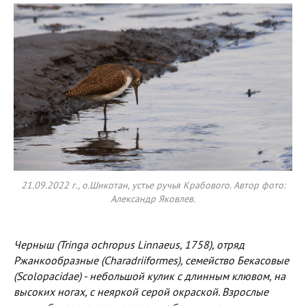
21.09.2022 г., о.Шикотан, устье ручья Крабового. Автор фото:
Александр Яковлев.
Черныш (Tringa ochropus
Linnaeus, 1758), отряд
Ржанкообразные (Charadriiformes), семейство Бекасовые
(Scolopacidae) - небольшой кулик с длинным клювом, на
высоких ногах, с неяркой серой окраской. Взрослые