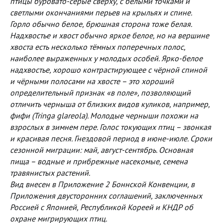
птицы буровато-серые сверху, с белыми точками и
светлыми окончаниями перьев на крыльях и спине.
Горло обычно белое, брюшная сторона тоже белая.
Надхвостье и хвост обычно яркое белое, но на вершине
хвоста есть несколько тёмных поперечных полос,
наиболее выраженных у молодых особей. Ярко-белое
надхвостье, хорошо контрастирующее с чёрной спиной
и чёрными полосами на хвосте – это хороший
определительный признак «в поле», позволяющий
отличить черныша от близких видов куликов, например,
фифи (Tringa glareola). Молодые черныши похожи на
взрослых в зимнем пере. Голос токующих птиц – звонкая
и красивая песня. Гнездовой период в июне-июле. Сроки
сезонной миграции: май, август-сентябрь. Основная
пища – водные и прибрежные насекомые, семена
травянистых растений.
Вид внесен в Приложение 2 Боннской Конвенции, в
Приложения двусторонних соглашений, заключенных
Россией с Японией, Республикой Кореей и КНДР об
охране мигрирующих птиц.