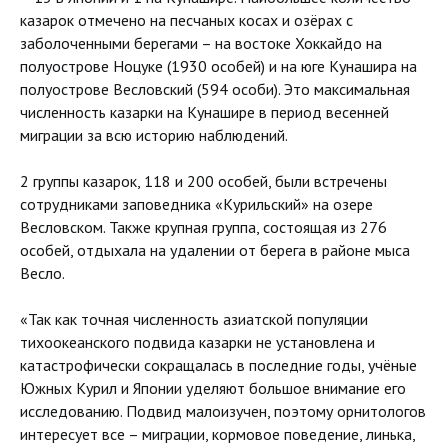
казарок отмечено на песчаных косах и озёрах с
заболоченными берегами – на востоке Хоккайдо на
полуострове Ноцуке (1930 особей) и на юге Кунашира на
полуострове Весловский (594 особи). Это максимальная
численность казарки на Кунашире в период весенней
миграции за всю историю наблюдений.
2 группы казарок, 118 и 200 особей, были встречены
сотрудниками заповедника «Курильский» на озере
Весловском. Также крупная группа, состоящая из 276
особей, отдыхала на удалении от берега в районе мыса
Весло.
«Так как точная численность азиатской популяции
тихоокеанского подвида казарки не установлена и
катастрофически сокращалась в последние годы, учёные
Южных Курил и Японии уделяют большое внимание его
исследованию. Подвид малоизучен, поэтому орнитологов
интересует все – миграции, кормовое поведение, линька,