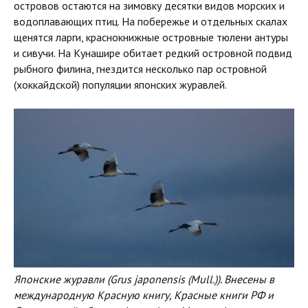
островов остаются на зимовку десятки видов морских и
водоплавающих птиц. На побережье и отдельных скалах
щенятся ларги, краснокнижные островные тюлени антуры
и сивучи. На Кунашире обитает редкий островной подвид
рыбного филина, гнездится несколько пар островной
(хоккайдской) популяции японских журавлей.
Японские журавли (Grus japonensis (Mull.)). Внесены в
международную Красную книгу, Красные книги РФ и