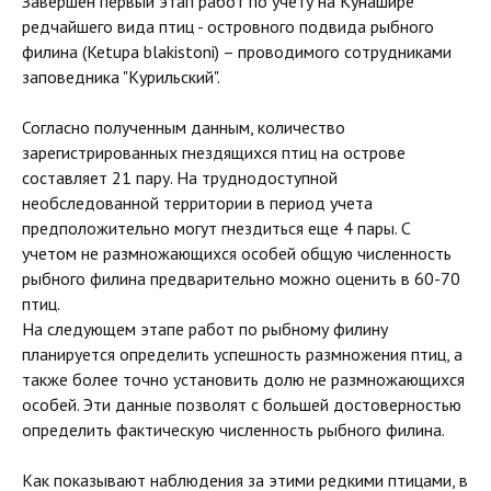
Завершен первый этап работ по учету на Кунашире
редчайшего вида птиц - островного подвида рыбного
филина (Ketupa blakistoni) – проводимого сотрудниками
заповедника "Курильский".
Согласно полученным данным, количество
зарегистрированных гнездящихся птиц на острове
составляет 21 пару. На труднодоступной
необследованной территории в период учета
предположительно могут гнездиться еще 4 пары. С
учетом не размножающихся особей общую численность
рыбного филина предварительно можно оценить в 60-70
птиц.
На следующем этапе работ по рыбному филину
планируется определить успешность размножения птиц, а
также более точно установить долю не размножающихся
особей. Эти данные позволят с большей достоверностью
определить фактическую численность рыбного филина.
Как показывают наблюдения за этими редкими птицами, в