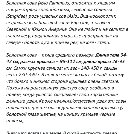
Болотная сова (Asio flammeus) относится к хищным
птицам отряда совообразных, семейства совиных
(Strigidae), роду ушастых сов (Asio). Вид-космополит,
встречается на большей части Евразии, а также в
Северной и Южной Америке. Она не любит и не селится в
густом лесу, предпочитая открытые пространства: на
севере - болота, луга и поймы рек, на юге - степи.
Болотная сова – птица среднего размера.
Длина тела 34-
42 см, размах крыльев – 95-112 см, длина крыла 26-33
см
. Самки крупнее самцов: их вес - 240-430 г
,
самцы
весят 230-390 г. В полете может казаться белой, потому
что брюхо и нижняя сторона крыльев очень светлые.
Похожа на родственную ушастую сову, особенно в
полете, когда ушастая складывает свои характерные
длинные ушки. Кроме наличия/отсутствия ушек эти совы
отличаются цветом глаз и деталями окраски крыльев (у
болотной глаза желтые, на концах крыльев черные
полосы).
Гнездится всегда на земле. В сухой местности гнездо