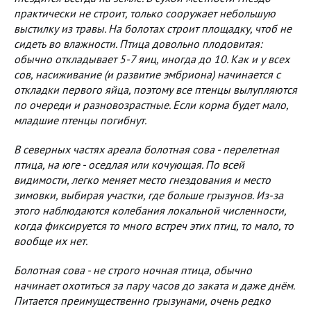
практически не строит, только сооружает небольшую
выстилку из травы. На болотах строит площадку, чтоб не
сидеть во влажности. Птица довольно плодовитая:
обычно откладывает 5-7 яиц, иногда до 10. Как и у всех
сов, насиживание (и развитие эмбриона) начинается с
откладки первого яйца, поэтому все птенцы вылупляются
по очереди и разновозрастные. Если корма будет мало,
младшие птенцы погибнут.
В северных частях ареала болотная сова - перелетная
птица, на юге - оседлая или кочующая. По всей
видимости, легко меняет место гнездования и место
зимовки, выбирая участки, где больше грызунов. Из-за
этого наблюдаются колебания локальной численности,
когда фиксируется то много встреч этих птиц, то мало, то
вообще их нет.
Болотная сова - не строго ночная птица, обычно
начинает охотиться за пару часов до заката и даже днём.
Питается преимущественно грызунами, очень редко