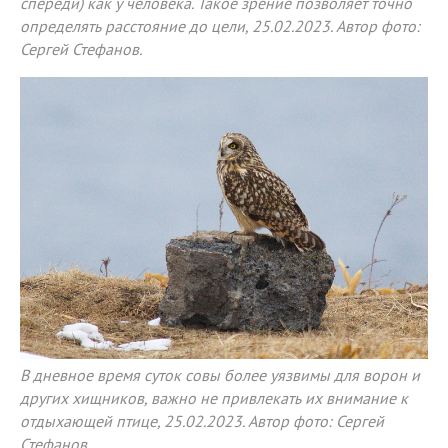
спереди) как у человека. Такое зрение позволяет точно
определять расстояние до цели, 25.02.2023. Автор фото:
Сергей Стефанов.
В дневное время суток совы более уязвимы для ворон и
других хищников, важно не привлекать их внимание к
отдыхающей птице, 25.02.2023. Автор фото: Сергей
Стефанов.