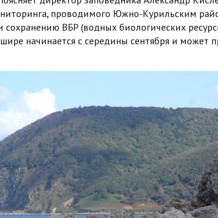
- поясняет директор заповедника Александр Кисл
ониторинга, проводимого Южно-Курильским ра
и сохранению ВБР (водных биологических ресурс
ашире начинается с середины сентября и может 