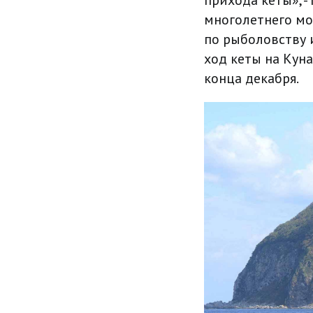
прихода кеты», 
многолетнего м
по рыболовству 
ход кеты на Кун
конца декабря.