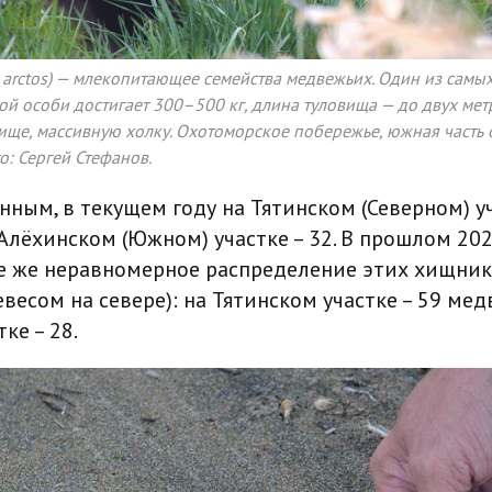
 arctos) — млекопитающее семейства медвежьих. Один из сам
ой особи достигает 300–500 кг, длина туловища — до двух метр
ище, массивную холку. Охотоморское побережье, южная часть 
о: Сергей Стефанов.
нным, в текущем году на Тятинском (Северном) у
Алёхинском (Южном) участке – 32. В прошлом 202
е же неравномерное распределение этих хищни
евесом на севере): на Тятинском участке – 59 мед
ке – 28.