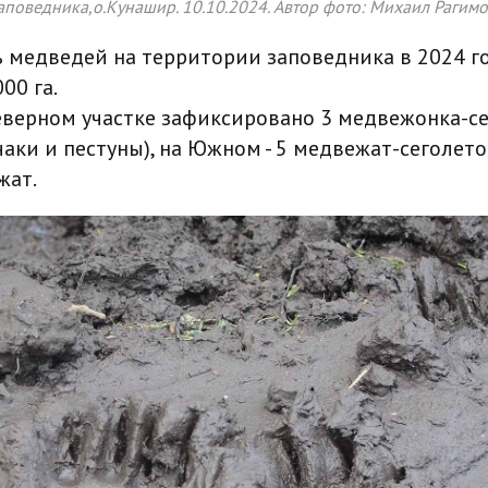
аповедника,о.Кунашир. 10.10.2024. Автор фото: Михаил Рагимо
 медведей на территории заповедника в 2024 г
00 га.
Северном участке зафиксировано 3 медвежонка-се
аки и пестуны), на Южном - 5 медвежат-сеголето
жат.