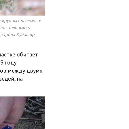
ых крупных наземных
ов. Тело имеет
острова Кунашир.
частке обитает
3 году
ков между двумя
ведей, на