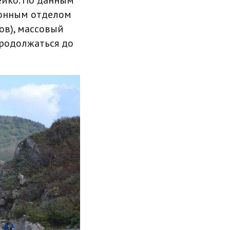
ейко. По данным
йонным отделом
ов), массовый
продолжаться до