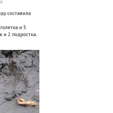
в.
оду составила
голетка и 5
к и 2 подростка.