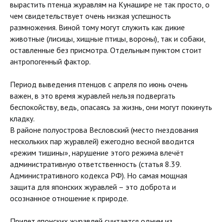
вырастить птенца журавлям на Кунашире не так просто, о
чем свидетельствует очень низкая успешность
размножения. Виной тому могут служить как дикие
животные (лисицы, хищные птицы, вороны), так и собаки,
оставленные без присмотра. Отдельным пунктом стоит
антропогенный фактор.
Период выведения птенцов с апреля по июнь очень
важен, в это время журавлей нельзя подвергать
беспокойству, ведь, опасаясь за жизнь, они могут покинуть
кладку.
В районе полуострова Весловский (место гнездования
нескольких пар журавлей) ежегодно весной вводится
«режим тишины», нарушение этого режима влечёт
административную ответственность (статья 8.39.
Административного кодекса РФ). Но самая мощная
защита для японских журавлей – это доброта и
осознанное отношение к природе.
Прилет японских журавлей считается одним из