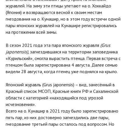
журавлей. На зиму эти птицы улетают на о. Хоккайдо
(Япония) и возвращаются весной к своим местам
гнездования на о. Кунашир, но в этом году встречи одной
пары японских журавлей на Кунашире регистрировались
на протяжении всей зимы.
В сезон 2021 года эта пара японского журавля
(Grus
japonensis),
загнездившаяся на территории заповедника
«Курильский», смогла вырастить птенца. Первая встреча с
птенцом была зарегистрирована 4 августа. Далее семью
видели 28 августа, когда птенец уже поднялся на крыло.
Японский журавль (Grus japonensis) – вид, занесённый в
Красный список МСОП, Красные книги РФ и Сахалинской
области с категорией «находящийся под угрозой
исчезновения».
Всего на о. Кунашир в 2021 году было зарегистрировано
пять пар, из них достоверно загнездились две пары,
гнездование третьей пары осталось под вопросом. Но