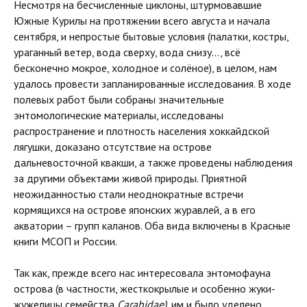
Несмотря на бесчисленные циклоны, штурмовавшие
Южные Курилы на протяжении всего августа и начала
сентября, и непростые бытовые условия (палатки, костры,
ураганный ветер, вода сверху, вода снизу…, всё
бесконечно мокрое, холодное и солёное), в целом, нам
удалось провести запланированные исследования. В ходе
полевых работ были собраны значительные
энтомологические материалы, исследованы
распространение и плотность населения хоккайдской
лягушки, доказано отсутствие на острове
дальневосточной квакши, а также проведены наблюдения
за другими объектами живой природы. Приятной
неожиданностью стали неоднократные встречи
кормящихся на острове японских журавлей, а в его
акватории – групп каланов. Оба вида включены в Красные
книги МСОП и России.
Так как, прежде всего нас интересовала энтомофауна
острова (в частности, жесткокрылые и особенно жуки-
жужелицы семейства
Carabidae)
, им и было уделено