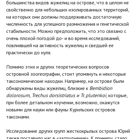
большинства видов жужелиц на острове, что в целом не
свойственно для небольших изолированных территорий,
на которых они должны поддерживать достаточную
численность для успешного размножения и генетической
стабильности. Можно предположить, что это связано с
очень плохой погодой до- и во время исследований,
повлиявшей на активность жужелиц и сведшей ее
практически до нуля.
Помимо этих и других теоретических вопросов
островной зоогеографии, стоит упомянуть и некоторые
таксономические находки. Например, на острове были
обнаружены виды жужелиц, близкие к
Bembidion
dolorosum, Trechus dorsistriatus и Tr. plutenkoi
, которые,
при более детальном изучении, возможно, окажутся
новыми для науки или фауны Курильских островов
таксонами.
Исследование других групп жесткокрылых острова Юрий
также поставило нас в «затруднение». К примеру, стало