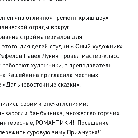
нен «на отлично» - ремонт крыш двух
ллической ограды вокруг
ование стройматериалов для
е этого, для детей студии «Юный художник»
Фефелов Павел Лукич провел мастер-класс
ак работают художники, а преподаватель
вна Кашейкина пригласила местных
е «Дальневосточные сказки».
елились своими впечатлениями:
- заросли бамбучника, множество горячих
ые, интересные, РОМАНТИКИ! Посещение
 пережить суровую зиму Приамурья!"