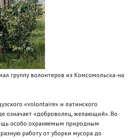
имал группу волонтеров из Комсомольска-на
зского «volontaire» и латинского
оде означает «доброволец, желающий». Во
ощь особо охраняемым природным
разную работу от уборки мусора до