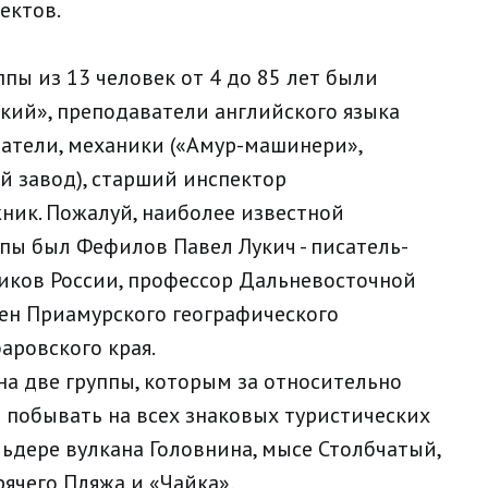
ектов.
ппы из 13 человек от 4 до 85 лет были
кий», преподаватели английского языка
атели, механики («Амур-машинери»,
 завод), старший инспектор
ник. Пожалуй, наиболее известной
пы был Фефилов Павел Лукич - писатель-
ников России, профессор Дальневосточной
ен Приамурского географического
аровского края.
на две группы, которым за относительно
и побывать на всех знаковых туристических
льдере вулкана Головнина, мысе Столбчатый,
рячего Пляжа и «Чайка».