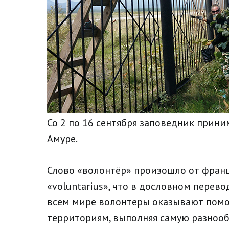
Со 2 по 16 сентября заповедник прин
Амуре.
Слово «волонтёр» произошло от францу
«voluntarius», что в дословном перев
всем мире волонтеры оказывают пом
территориям, выполняя самую разнооб