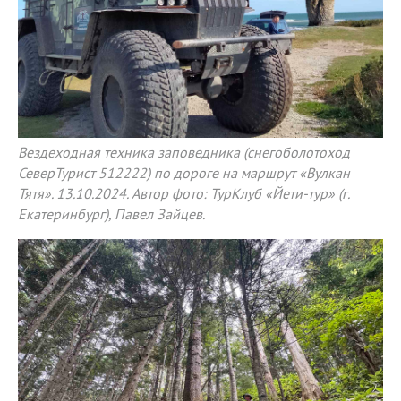
Вездеходная техника заповедника (снегоболотоход
СеверТурист 512222) по дороге на маршрут «Вулкан
Тятя». 13.10.2024. Автор фото: ТурКлуб «Йети-тур» (г.
Екатеринбург), Павел Зайцев.