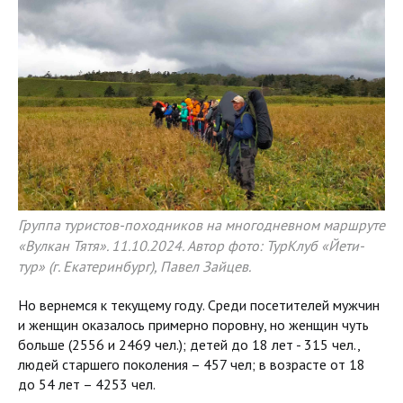
Группа туристов-походников на многодневном маршруте
«Вулкан Тятя». 11.10.2024. Автор фото: ТурКлуб «Йети-
тур» (г. Екатеринбург), Павел Зайцев.
Но вернемся к текущему году. Среди посетителей мужчин
и женщин оказалось примерно поровну, но женщин чуть
больше (2556 и 2469 чел.); детей до 18 лет - 315 чел.,
людей старшего поколения – 457 чел; в возрасте от 18
до 54 лет – 4253 чел.