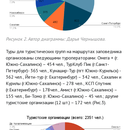
Рисунок 2. Автор диаграммы: Дарья Чернышова.
Туры для туристических групп на маршрутах заповедника
организованы следующими туроператорами: Омега + (г.
Южно-Сахалинск) – 454 чел., ТурКлуб Пик (г.Санкт-
Петербург)- 365 чел., Кунашир-Тур (пгт Южно-Курильск) -
362 чел., Йети-тур (г. Екатеринбург) – 342 чел., Сахалин и
Курилы (г.Южно-Сахалинск) – 278 чел., КСП Спутник
(г.Екатеринбург) – 178чел., Амист (г.Южно-Сахалинск) –
155 чел., Би-Томо (г. Южно-Сахалинск) – 45 чел.; другие
туристские организации (12 шт.) – 172 чел. (Рис.3).