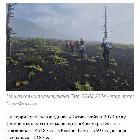
На шлаковых полях вулкана Тятя. 09.08.2024. Автор фото:
Егор Филатов.
На территории заповедника «Курильский» в 2024 году
функционировало три маршрута: «Кальдера вулкана
Головнина» - 4318 чел., «Вулкан Тятя» - 569 чел, «Озеро
Песчаное» - 138 чел.