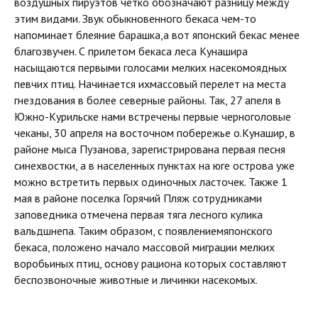
воздушных пируэтов четко обозначают разницу между
этим видами. Звук обыкновенного бекаса чем-то
напоминает блеяние барашка,а вот японский бекас менее
благозвучен. С прилетом бекаса леса Кунашира
насыщаются первыми голосами мелких насекомоядных
певчих птиц. Начинается ихмассовый перелет на места
гнездования в более северные районы. Так, 27 апеля в
Южно-Курильске нами встречены первые черноголовые
чеканы, 30 апреля на восточном побережье о.Кунашир, в
районе мыса Пузанова, зарегистрирована первая песня
синехвостки, а в населенных пунктах на юге острова уже
можно встретить первых одиночных ласточек. Также 1
мая в районе поселка Горячий Пляж сотрудниками
заповедника отмечена первая тяга лесного кулика
вальдшнепа. Таким образом, с появлениемяпонского
бекаса, положено начало массовой миграции мелких
воробьиных птиц, основу рациона которых составляют
беспозвоночные животные и личинки насекомых.