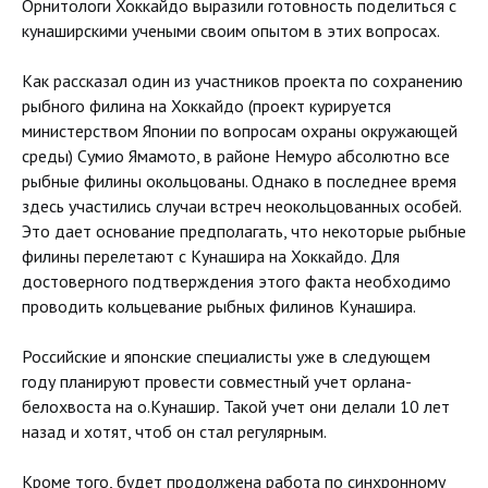
Орнитологи Хоккайдо выразили готовность поделиться с
кунаширскими учеными своим опытом в этих вопросах.
Как рассказал один из участников проекта по сохранению
рыбного филина на Хоккайдо (проект курируется
министерством Японии по вопросам охраны окружающей
среды) Сумио Ямамото, в районе Немуро абсолютно все
рыбные филины окольцованы. Однако в последнее время
здесь участились случаи встреч неокольцованных особей.
Это дает основание предполагать, что некоторые рыбные
филины перелетают с Кунашира на Хоккайдо. Для
достоверного подтверждения этого факта необходимо
проводить кольцевание рыбных филинов Кунашира.
Российские и японские специалисты уже в следующем
году планируют провести совместный учет орлана-
белохвоста на о.Кунашир
.
Такой учет они делали 10 лет
назад и хотят, чтоб он стал регулярным.
Кроме того, будет продолжена работа по синхронному