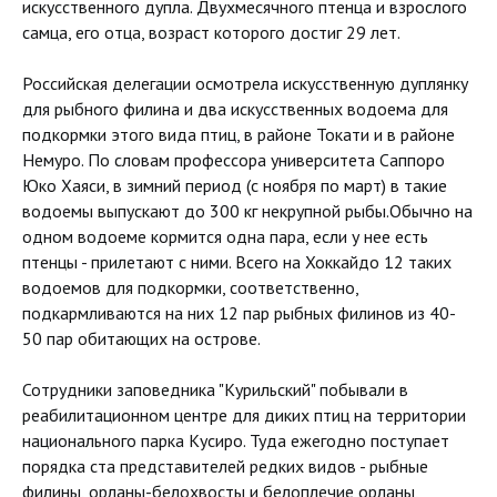
искусственного дупла. Двухмесячного птенца и взрослого
самца, его отца, возраст которого достиг 29 лет.
Российская делегации осмотрела искусственную дуплянку
для рыбного филина и два искусственных водоема для
подкормки этого вида птиц, в районе Токати и в районе
Немуро. По словам профессора университета Саппоро
Юко Хаяси, в зимний период (с ноября по март) в такие
водоемы выпускают до 300 кг некрупной рыбы.Обычно на
одном водоеме кормится одна пара, если у нее есть
птенцы - прилетают с ними. Всего на Хоккайдо 12 таких
водоемов для подкормки, соответственно,
подкармливаются на них 12 пар рыбных филинов из 40-
50 пар обитающих на острове.
Сотрудники заповедника "Курильский" побывали в
реабилитационном центре для диких птиц на территории
национального парка Кусиро. Туда ежегодно поступает
порядка ста представителей редких видов - рыбные
филины, орланы-белохвосты и белоплечие орланы,