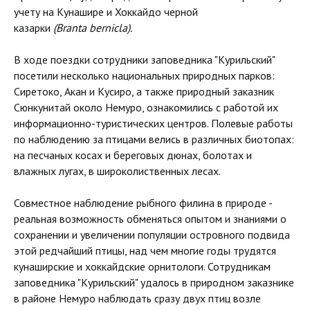
учету на Кунашире и Хоккайдо черной
казарки
(Branta
bernicla).
В ходе поездки сотрудники заповедника "Курильский"
посетили несколько национальных природных парков:
Сиретоко, Акан и Кусиро, а также природный заказник
Сюнкунитай около Немуро, ознакомились с работой их
информационно-туристических центров. Полевые работы
по наблюдению за птицами велись в различных биотопах:
на песчаных косах и береговых дюнах, болотах и
влажных лугах, в широколиственных лесах.
Совместное наблюдение рыбного филина в природе -
реальная возможность обменяться опытом и знаниями о
сохранении и увеличении популяции островного подвида
этой редчайший птицы, над чем многие годы трудятся
кунаширские и хоккайдские орнитологи. Сотрудникам
заповедника "Курильский" удалось в природном заказнике
в районе Немуро наблюдать сразу двух птиц возле