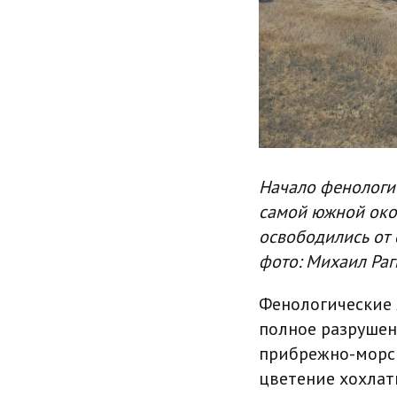
Начало фенологич
самой южной окон
освободились от 
фото: Михаил Раг
Фенологические 
полное разрушен
прибрежно-морск
цветение хохлат