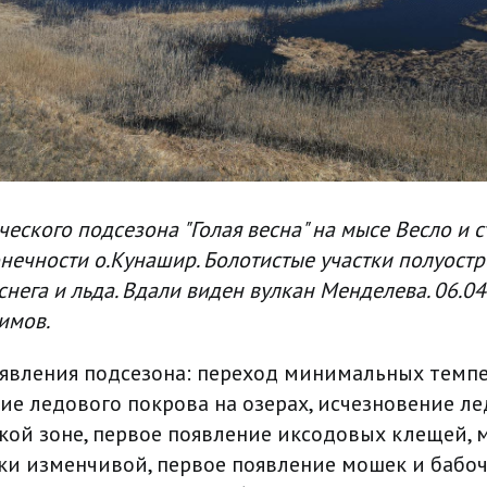
еского подсезона "Голая весна" на мысе Весло и 
ечности о.Кунашир. Болотистые участки полуост
снега и льда. Вдали виден вулкан Менделева. 06.04
имов.
явления подсезона: переход минимальных темпе
ие ледового покрова на озерах, исчезновение л
ой зоне, первое появление иксодовых клещей, 
ки изменчивой, первое появление мошек и бабоч