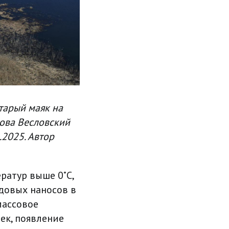
старый маяк на
рова Весловский
.2025. Автор
ратур выше 0˚С,
едовых наносов в
массовое
ек, появление