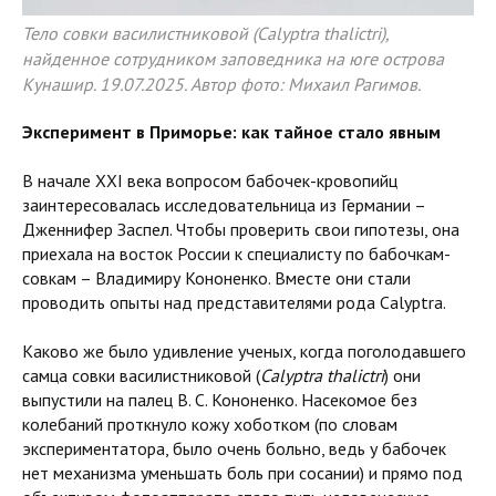
Тело совки василистниковой (Calyptra thalictri),
найденное сотрудником заповедника на юге острова
Кунашир. 19.07.2025. Автор фото: Михаил Рагимов.
Эксперимент в Приморье: как тайное стало явным
В начале XXI века вопросом бабочек-кровопийц
заинтересовалась исследовательница из Германии –
Дженнифер Заспел. Чтобы проверить свои гипотезы, она
приехала на восток России к специалисту по бабочкам-
совкам – Владимиру Кононенко. Вместе они стали
проводить опыты над представителями рода Calyptra.
Каково же было удивление ученых, когда поголодавшего
самца совки василистниковой (
Calyptra thalictri
) они
выпустили на палец В. С. Кононенко. Насекомое без
колебаний проткнуло кожу хоботком (по словам
экспериментатора, было очень больно, ведь у бабочек
нет механизма уменьшать боль при сосании) и прямо под