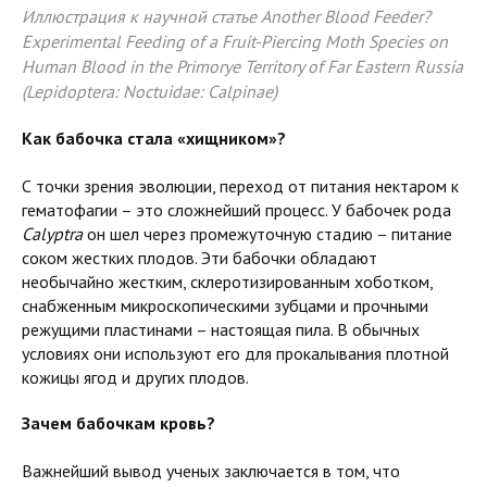
Иллюстрация к научной статье Another Blood Feeder?
Experimental Feeding of a Fruit-Piercing Moth Species on
Human Blood in the Primorye Territory of Far Eastern Russia
(Lepidoptera: Noctuidae: Calpinae)
Как бабочка стала «хищником»?
С точки зрения эволюции, переход от питания нектаром к
гематофагии – это сложнейший процесс. У бабочек рода
Calyptra
он шел через промежуточную стадию – питание
соком жестких плодов. Эти бабочки обладают
необычайно жестким, склеротизированным хоботком,
снабженным микроскопическими зубцами и прочными
режущими пластинами – настоящая пила. В обычных
условиях они используют его для прокалывания плотной
кожицы ягод и других плодов.
Зачем бабочкам кровь?
Важнейший вывод ученых заключается в том, что