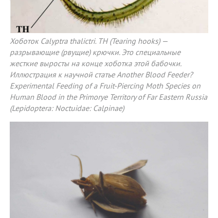
Хоботок Calyptra thalictri. TH (Tearing hooks) —
разрывающие (рвущие) крючки. Это специальные
жесткие выросты на конце хоботка этой бабочки.
Иллюстрация к научной статье Another Blood Feeder?
Experimental Feeding of a Fruit-Piercing Moth Species on
Human Blood in the Primorye Territory of Far Eastern Russia
(Lepidoptera: Noctuidae: Calpinae)