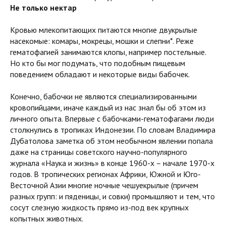
Не только нектар
Кровью млекопитающих питаются многие двукрылые
насекомые: комары, мокрецы, мошки и слепни*. Реже
гематофагией занимаются клопы, например постельные.
Но кто бы мог подумать, что подобным пищевым
поведением обладают и некоторые виды бабочек.
Конечно, бабочки не являются специализированными
кровопийцами, иначе каждый из нас знал бы об этом из
личного опыта. Впервые с бабочками-гематофагами люди
столкнулись в тропиках Индонезии. По словам Владимира
Дубатолова заметка об этом необычном явлении попала
даже на страницы советского научно-популярного
журнала «Наука и жизнь» в конце 1960-х – начале 1970-х
годов. В тропических регионах Африки, Южной и Юго-
Весточной Азии многие ночные чешуекрылые (причем
разных групп: и пяденицы, и совки) промышляют и тем, что
сосут слезную жидкость прямо из-под век крупных
копытных животных.