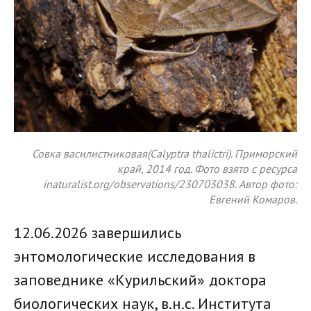
Совка василистниковая(Calyptra thalictri). Приморский
край, 2014 год. Фото взято с ресурса
inaturalist.org/observations/230703038. Автор фото:
Евгений Комаров.
12.06.2026 завершились
энтомологические исследования в
заповеднике «Курильский» доктора
биологических наук, в.н.с. Института