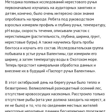
Методика полевых исследований нерестового ручья
первоначально изучалась на аудиторных занятиях и
детям, конечно, было очень интересно свои знания
опробовать на природе. Ребята под руководством
взрослых измеряли профиль и глубину ручья, температуру,
рН воды, скорость течения, описывали участок с
нерестилищем (растительность, глубина, ширина, грунт,
нерестовые бугры). А также научились брать пробы
бентоса и изучать его состав. Исследовательская группа
побывала в устье ручья Валентины, где измерили его
ширину, а затем температуру воды в Охотском море.
Теперь предстоит камеральная обработка данных и
внесение их в будущий «Паспорт ручья Валентины».
В этот октябрьский день на берегу ручья было тепло и
безветренно. Великолепный разноцветный осенний лес,
отсутствие кровососущих насекомых. Расстроило только
отсутствие рыбы (кета уже должна заходить на нерест, а
ее не было) и то, что по сведениям местных жителей
некоторые нерадивые дачники бесцеремонно проезжают