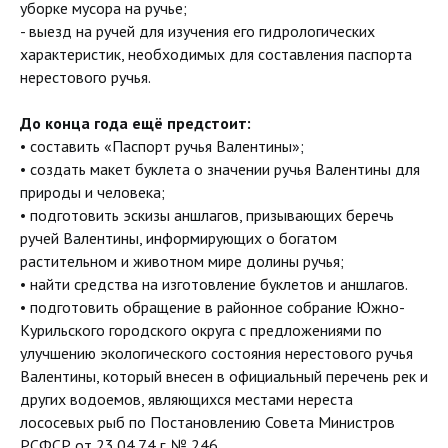
уборке мусора на ручье;
- выезд на ручей для изучения его гидрологических
характеристик, необходимых для составления паспорта
нерестового ручья.
До конца года ещё предстоит:
• составить «Паспорт ручья Валентины»;
• создать макет буклета о значении ручья Валентины для
природы и человека;
• подготовить эскизы аншлагов, призывающих беречь
ручей Валентины, информирующих о богатом
растительном и животном мире долины ручья;
• найти средства на изготовление буклетов и аншлагов.
• подготовить обращение в районное собрание Южно-
Курильского городского округа с предложениями по
улучшению экологического состояния нерестового ручья
Валентины, который внесен в официальный перечень рек и
других водоемов, являющихся местами нереста
лососевых рыб по Постановлению Совета Министров
РСФСР от 23.04.74 г. № 246.