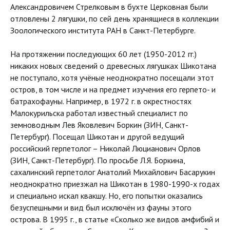
Александровичем Стрелковым в бухте Церковная были
отловлены 2 лягушки, по сей день хранящиеся в коллекции
Зоологического института РАН в Санкт-Петербурге.
На протяжении последующих 60 лет (1950-2012 гг.)
никаких новых сведений о древесных лягушках Шикотана
не поступало, хотя учёные неоднократно посещали этот
остров, в том числе и на предмет изучения его герпето- и
батрахофауны. Например, в 1972 г. в окрестностях
Малокурильска работал известный специалист по
земноводным Лев Яковлевич Боркин (ЗИН, Санкт-
Петербург). Посещал Шикотан и другой ведущий
российский герпетолог – Николай Люцианович Орлов
(ЗИН, Санкт-Петербург). По просьбе Л.Я. Боркина,
сахалинский герпетолог Анатолий Михайлович Басарукин
неоднократно приезжал на Шикотан в 1980-1990-х годах
и специально искал квакшу. Но, его попытки оказались
безуспешными и вид был исключён из фауны этого
острова. В 1995 г., в статье «Сколько же видов амфибий и