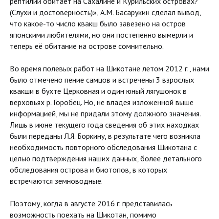
рептилий обитает на Сахалине и Курильских островах?
(Слухи и достоверность)», А.М. Басарукин сделал вывод,
что какое-то число квакш было завезено на остров
японскими любителями, но они постепенно вымерли и
теперь её обитание на острове сомнительно.
Во время полевых работ на Шикотане летом 2012 г., нами
было отмечено пение самцов и встречены 3 взрослых
квакши в бухте Церковная и один юный лягушонок в
верховьях р. Горобец. Но, не владея изложенной выше
информацией, мы не придали этому должного значения.
Лишь в июне текущего года сведения об этих находках
были переданы Л.Я. Боркину, в результате чего возникла
необходимость повторного обследования Шикотана с
целью подтверждения наших данных, более детального
обследования острова и биотопов, в которых
встречаются земноводные.
Поэтому, когда в августе 2016 г. представилась
возможность поехать на Шикотан, помимо