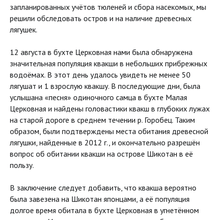
запланированных учётов тюленей и сбора насекомых, мы
решили обследовать остров и на наличие древесных
лягушек.
12 августа в бухте Церковная нами была обнаружена
значительная популяция квакши в небольших прибрежных
водоёмах. В этот день удалось увидеть не менее 50
лягушат и 1 взрослую квакшу. В последующие дни, была
услышана «песня» одиночного самца в бухте Малая
Церковная и найдены головастики квакш в глубоких лужах
на старой дороге в среднем течении р. Горобец. Таким
образом, были подтверждены места обитания древесной
лягушки, найденные в 2012 г., и окончательно разрешён
вопрос об обитании квакши на острове Шикотан в её
пользу.
В заключение следует добавить, что квакша вероятно
была завезена на Шикотан японцами, а её популяция
долгое время обитала в бухте Церковная в угнетённом