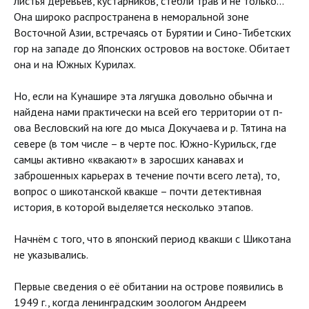
листья деревьев, кустарников, стебли трав и не только…
Она широко распространена в неморальной зоне
Восточной Азии, встречаясь от Бурятии и Сино-Тибетских
гор на западе до Японских островов на востоке. Обитает
она и на Южных Курилах.
Но, если на Кунашире эта лягушка довольно обычна и
найдена нами практически на всей его территории от п-
ова Весловский на юге до мыса Докучаева и р. Тятина на
севере (в том числе – в черте пос. Южно-Курильск, где
самцы активно «квакают» в заросших канавах и
заброшенных карьерах в течение почти всего лета), то,
вопрос о шикотанской квакше – почти детективная
история, в которой выделяется несколько этапов.
Начнём с того, что в японский период квакши с Шикотана
не указывались.
Первые сведения о её обитании на острове появились в
1949 г., когда ленинградским зоологом Андреем