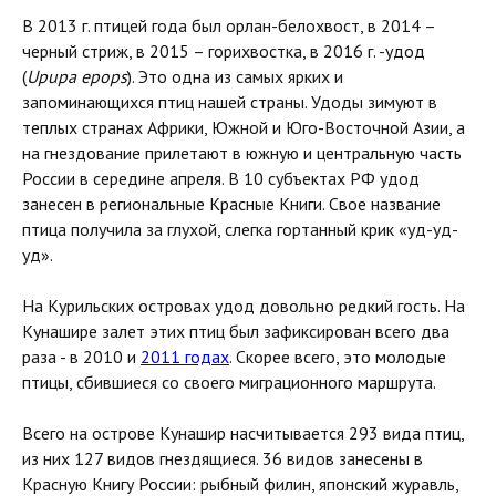
В 2013 г. птицей года был орлан-белохвост, в 2014 –
черный стриж, в 2015 – горихвостка, в 2016 г. -удод
(
Upupa epops
). Это одна из самых ярких и
запоминающихся птиц нашей страны. Удоды зимуют в
теплых странах Африки, Южной и Юго-Восточной Азии, а
на гнездование прилетают в южную и центральную часть
России в середине апреля. В 10 субъектах РФ удод
занесен в региональные Красные Книги. Свое название
птица получила за глухой, слегка гортанный крик «уд-уд-
уд».
На Курильских островах удод довольно редкий гость. На
Кунашире залет этих птиц был зафиксирован всего два
раза - в 2010 и
2011 годах
. Скорее всего, это молодые
птицы, сбившиеся со своего миграционного маршрута.
Всего на острове Кунашир насчитывается 293 вида птиц,
из них 127 видов гнездящиеся. 36 видов занесены в
Красную Книгу России: рыбный филин, японский журавль,