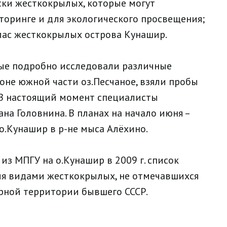
ски жесткокрылых, которые могут
торинге и для экологического просвещения;
лас жесткокрылых острова Кунашир.
еные подробно исследовали различные
оне южной части оз.Песчаное, взяли пробы
. В настоящий момент специалисты
на Головнина. В планах на начало июня –
о.Кунашир в р-не мыса Алёхино.
из МПГУ на о.Кунашир в 2009 г. список
я видами жесткокрылых, не отмечавшихся
рной территории бывшего СССР.