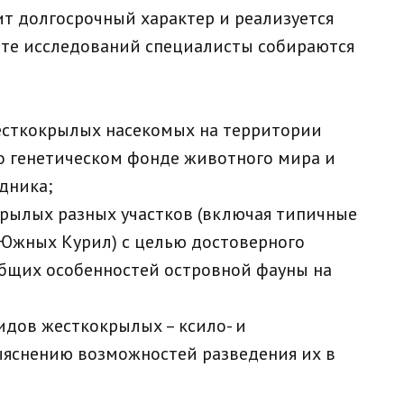
т долгосрочный характер и реализуется
тате исследований специалисты собираются
есткокрылых насекомых на территории
о генетическом фонде животного мира и
дника;
крылых разных участков (включая типичные
 Южных Курил) с целью достоверного
общих особенностей островной фауны на
идов жесткокрылых – ксило- и
ыяснению возможностей разведения их в