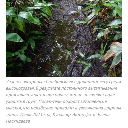
Участок экотропы «Столбовская» в долинном лесу среди
высокотравья. В результате постоянного вытаптывания
произошло уплотнение почвы, что не позволяет воде
уходить в грунт. Посетители обходят затопленные
участки, что неизбежно приводит к увеличению ширины
тропы. Июль 2023 год, Кунашир. Автор фото: Елена
Наскидаева