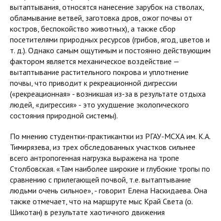
вытаптывания, относятся нанесение зарубок на стволах,
обламывание ветвей, заготовка дров, ожог почвы от
костров, беспокойство животных), а также сбор
посетителями природных ресурсов (грибов, ягод, цветов и
т. д.). Однако самым ощутимым и постоянно действующим
фактором является механическое воздействие —
вытаптывание растительного покрова и уплотнение
почвы, что приводит к рекреационной дигрессии
(«рекреационная» - возникшая из-за в результате отдыха
людей, «дигрессия» - это ухудшение экологического
состояния природной системы).
По мнению студентки-практикантки из РГАУ-МСХА им. К.А.
Тимирязева, из трех обследованных участков сильнее
всего антропогенная нагрузка выражена на тропе
Столбовская. «Там наиболее широкие и глубокие тропы по
сравнению с прилегающей почвой, т.е. вытаптывание
людьми очень сильное», - говорит Елена Наскидаева. Она
также отмечает, что на маршруте мыс Край Света (о.
Шикотан) в результате хаотичного движения