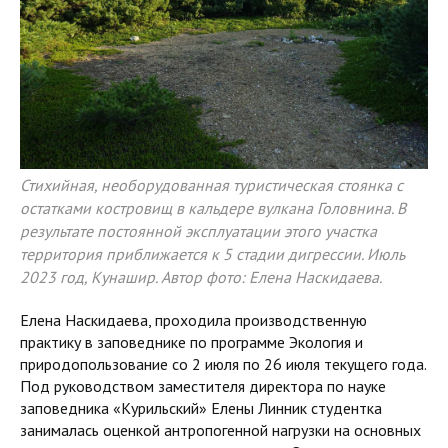
Стихийная, необорудованная туристическая стоянка с
остатками костровищ в кальдере вулкана Головнина. В
результате постоянной эксплуатации этого участка
территория приближается к 5 стадии дигрессии. Июль
2023 год, Кунашир. Автор фото: Елена Наскидаева.
Елена Наскидаева, проходила производственную
практику в заповеднике по программе Экология и
природопользование со 2 июля по 26 июля текущего года.
Под руководством заместителя директора по науке
заповедника «Курильский» Елены Линник студентка
занималась оценкой антропогенной нагрузки на основных