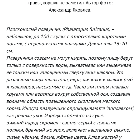
травы, коршун не заметил. Автор фото:
Александр Яковлев.
Плосконосый плавунчик (Phalaropus fulicarius) –
небольшой, до 100 г кулик с относительно короткими
ногами, с перепончатыми пальцами. Длина тела 16-20
см.
Плавунчики совсем не могут нырять, поэтому пищу берут
только с поверхности воды, выхватывая или выцеживая
ее тонким или уплощенным сверху вниз клювом. Это
различные виды планктона, икра, личинки и мальки рыб
и кальмаров, насекомые и т.д. Часто эти птицы плавают
кругами или вертятся вокруг собственной оси, создавая
волнами области повышенного скопления мелкого
корма. Иногда плавунчики опрокидываются "поплавком",
как речные утки. Изредка кормятся на суше.
Зимний наряд скромен - светло-серый с темными
полями, брачный же ярок, включает каштаново-рыжие,
сизые, чёрные, белые, жёлтые цвета. Клюв жёлтый у