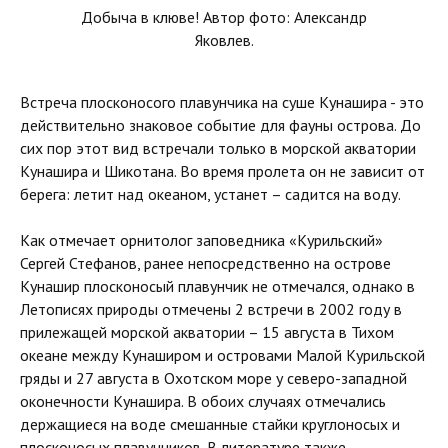
Добыча в клюве! Автор фото: Александр
Яковлев.
Встреча плосконосого плавунчика на суше Кунашира - это
действительно знаковое событие для фауны острова. До
сих пор этот вид встречали только в морской акватории
Кунашира и Шикотана. Во время пролета он не зависит от
берега: летит над океаном, устанет – садится на воду.
Как отмечает орнитолог заповедника «Курильский»
Сергей Стефанов, ранее непосредственно на острове
Кунашир плосконосый плавунчик не отмечался, однако в
Летописях природы отмечены 2 встречи в 2002 году в
прилежащей морской акватории – 15 августа в Тихом
океане между Кунаширом и островами Малой Курильской
гряды и 27 августа в Охотском море у северо-западной
оконечности Кунашира. В обоих случаях отмечались
держащиеся на воде смешанные стайки круглоносых и
плосконосых плавунчиков. В литературе также