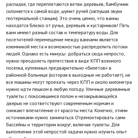
распадке, где переплетаются ветви деревьев, бамбучник
склоняется к самой воде, шумит ручей (заглушая звуки
геотермальной станции). Это очень ценно, что ванны
находятся близко от ручья, деревьев и кустарников! Пять
ванн имеют разный состав и температуру воды. Для
посетителей перемещение между ваннами является
изюминкой места и возможностью распределить потоки
людей. Однако есть минусы: добраться сюда непросто,
нужно преодолеть препятствия в виде КПП военного
поселка, купленных предварительно «билетов» в
районной больнице (которая в выходные не работает), не
все машины могут проехать через КПП и около километра
нужно идти пешком в любую погоду. Уличные деревянные
туалеты с покосившимся полом и незакрывающейся
дверью не соответствуют современным нормам и
снижают впечатление от красоты места. Конечно, этими
источниками нужно заниматься. Отремонтировать сами
бассейны и территории вокруг, включая туалеты. Для
выполнения этой непростой задачи нужно изучить опыт