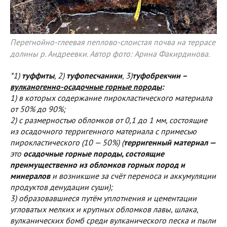
Перегнойно-глеевая пеплово-слоистая почва на террасе
долины р. Андреевки. Автор фото: Арина Факирдинова.
*1)
туффиты
, 2)
туфопесчаники
, 3)
туфобрекчии –
вулканогенно-осадочные горные породы
:
1) в которых содержание пирокластического материала
от 50% до 90%;
2) с размерностью обломков от 0,1 до 1 мм, состоящие
из осадочного терригенного материала с примесью
пирокластического (10 — 50%) (
терригенный материал —
это
осадочные горные породы, состоящие
преимущественно из обломков горных пород и
минералов
и возникшие за счёт переноса и аккумуляции
продуктов денудации суши);
3) образовавшиеся путём уплотнения и цементации
угловатых мелких и крупных обломков лавы, шлака,
вулканических бомб среди вулканического песка и пыли