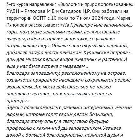
3-го курса направления «Экология и природопользование»
РУДН – Ряполова М.Е. и Сатдаров Н.Р. Они работали на
территории ООПТ с 10 июня по 7 июля 2024 года. Мария
Ряполова рассказывает: «
На Кунашире мне запомнились
горы, покрытые зелеными лесами, величественные
вулканы, озёра и горячие источники, создающие
потрясающие виды. Облака часто окутывают вершины,
добавляя загадочности пейзажам. Курильские острова -
дом для многих редких видов животных и растений. А
еще у нас была встреча с медведем...
Благодаря заповеднику, расположенному на острове,
охраняется природное наследие и сохраняются редкие
экосистемы. Эти места действительно не только
наполняют духовно, но и показывают ценность
природы…
Здесь я познакомилась с разными интересными умными
людьми, которые горят своим делом. Возможно,
благодаря этому опыту я свяжу свою будущую
профессию с каким-нибудь заповедником. Уезжала
домой с большой благодарностью, полнотой души и