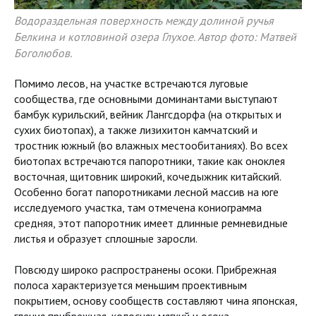
Водораздельная поверхность между долиной ручья
Белкина и котловиной озера Глухое. Автор фото: Матвей
Боголюбов.
Помимо лесов, на участке встречаются луговые
сообщества, где основными доминантами выступают
бамбук курильский, вейник Лангсдорфа (на открытых и
сухих биотопах), а также лизихитон камчатский и
тростник южный (во влажных местообитаниях). Во всех
биотопах встречаются папоротники, такие как оноклея
восточная, щитовник широкий, кочедыжник китайский.
Особенно богат папоротниками лесной массив на юге
исследуемого участка, там отмечена кониограмма
средняя, этот папоротник имеет длинные ремневидные
листья и образует сплошные заросли.
Повсюду широко распространены осоки. Прибрежная
полоса характеризуется меньшим проективным
покрытием, основу сообществ составляют чина японская,