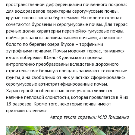
пространственной дифференциации почвенного покрова:
для водоразделов характерны серогумусовые почвы,
крутые склоны заняты буроземами. На пологих склонах
сочетаются буроземы и серогумусовые почвы. Для террас
речных долин характерны перегнойно-гумусовые почвы,
поймы рек заняты аллювиальными почвами, а низинное
болото по берегам озера Глухое – торфяными
эутрофными почвами. Почвы морских террас, тянущихся
вдоль побережья Южно-Курильского пролива,
антропогенно преобразованы вследствие дорожного
строительства: большую площадь занимают техногенные
грунты, а на свободных от них участках сформировались
серогумусовые артистратифицированные почвы.
Характерной особенностью почв участка является
наличие пепловой слоистости, которая проявляется в 9 из
13 разрезов. Кроме того, некоторые почвы имеют
признаки оглеения».
Автор текста справки: М.Ю. Грищенко