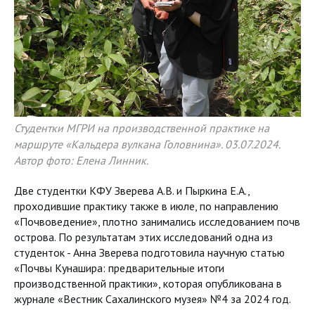
Студентки МГРИ на производственной практике на
маршруте «Кальдера вулкана Головнина». 03.07.2024.
Автор фото: Елена Линник.
Две студентки КФУ Зверева А.В. и Пыркина Е.А.,
проходившие практику также в июле, по направлению
«Почвоведение», плотно занимались исследованием почв
острова. По результатам этих исследований одна из
студенток - Анна Зверева подготовила научную статью
«Почвы Кунашира: предварительные итоги
производственной практики», которая опубликована в
журнале «Вестник Сахалинского музея» №4 за 2024 год.