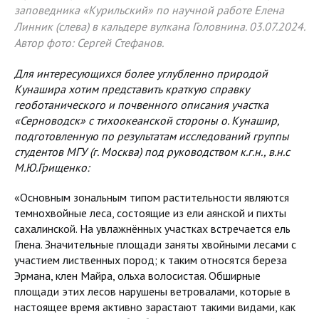
заповедника «Курильский» по научной работе Елена
Линник (слева) в кальдере вулкана Головнина. 03.07.2024.
Автор фото: Сергей Стефанов.
Для интересующихся более углубленно природой
Кунашира хотим представить краткую справку
геоботанического и почвенного описания участка
«Серноводск» с тихоокеанской стороны о. Кунашир,
подготовленную по результатам исследований группы
студентов МГУ (г. Москва) под руководством к.г.н., в.н.с
М.Ю.Грищенко:
«Основным зональным типом растительности являются
темнохвойные леса, состоящие из ели аянской и пихты
сахалинской. На увлажнённых участках встречается ель
Глена. Значительные площади заняты хвойными лесами с
участием лиственных пород; к таким относятся береза
Эрмана, клен Майра, ольха волосистая. Обширные
площади этих лесов нарушены ветровалами, которые в
настоящее время активно зарастают такими видами, как