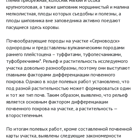
гления прибрежная, колосняк мягкий и осока
крупноголовая, а также шиповник морщинистый и малина
мелколистная, плоды которых съедобны и полезны, а
плоды шиповника вне заповедника активно поедают
пасущиеся здесь коровы.
Почвообразующие породы на участке «Серноводск»
однородны и представлены вулканическими породами
раннего плейстоцена – туффитами, туфопесчаниками,
туфобрекчиями*. Рельеф и растительность исследуемого
участка довольно разнообразны, поэтому они выступают
главными факторами дифференциации почвенного
покрова. Однако в ходе полевых работ установлено, что
под разной растительностью может формироваться один
и тот же тип почв. Таким образом, выявлено, что рельеф
является основным фактором дифференциации
почвенного покрова на участке, а растительность —
второстепенным.
По итогам полевых работ, кроме составленной почвенной
карты участка, выявлены следующие закономерности