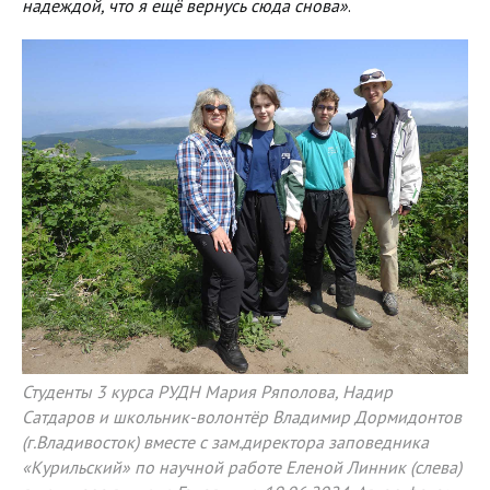
надеждой, что я ещё вернусь сюда снова»
.
Студенты 3 курса РУДН Мария Ряполова, Надир
Сатдаров и школьник-волонтёр Владимир Дормидонтов
(г.Владивосток) вместе с зам.директора заповедника
«Курильский» по научной работе Еленой Линник (слева)