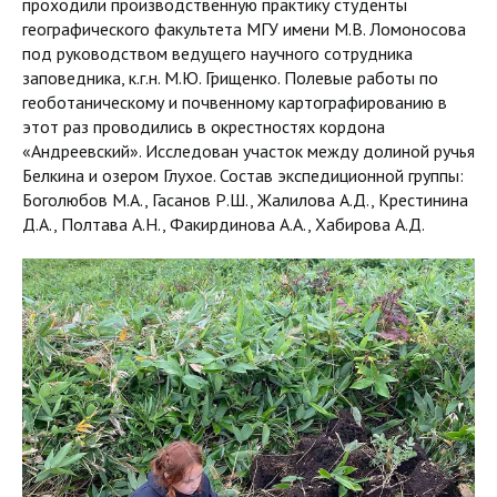
проходили производственную практику студенты
географического факультета МГУ имени М.В. Ломоносова
под руководством ведущего научного сотрудника
заповедника, к.г.н. М.Ю. Грищенко. Полевые работы по
геоботаническому и почвенному картографированию в
этот раз проводились в окрестностях кордона
«Андреевский». Исследован участок между долиной ручья
Белкина и озером Глухое. Состав экспедиционной группы:
Боголюбов М.А., Гасанов Р.Ш., Жалилова А.Д., Крестинина
Д.А., Полтава А.Н., Факирдинова А.А., Хабирова А.Д.