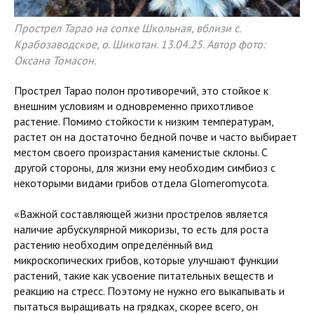
Прострел Тарао на сопке Школьная, вблизи с.
Крабозаводское, о. Шикотан. 13.04.25. Автор фото:
Оксана Томасон.
Прострел Тарао полон противоречий, это стойкое к
внешним условиям и одновременно прихотливое
растение. Помимо стойкости к низким температурам,
растет он на достаточно бедной почве и часто выбирает
местом своего произрастания каменистые склоны. С
другой стороны, для жизни ему необходим симбиоз с
некоторыми видами грибов отдела Glomeromycota.
«Важной составляющей жизни прострелов является
наличие арбускулярной микоризы, то есть для роста
растению необходим определённый вид
микроскопических грибов, которые улучшают функции
растений, такие как усвоение питательных веществ и
реакцию на стресс. Поэтому не нужно его выкапывать и
пытаться выращивать на грядках, скорее всего, он