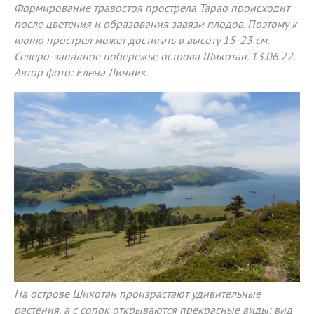
Формирование травостоя прострела Тарао происходит
после цветения и образования завязи плодов. Поэтому к
июню прострел может достигать в высоту 15-23 см.
Северо-западное побережье острова Шикотан. 13.06.22.
Автор фото: Елена Линник.
На острове Шикотан произрастают удивительные
растения, а с сопок открываются прекрасные виды: вид