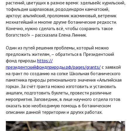
растений, цветущих в разное время: эдельвейс курильский,
тофильдия шарлаховая, рододендрон камчатский,
арктоус альпийский, проломник жасминовый, ветреник
мохнатейший и многие другие ботанические редкости.
Конечно, нужно сделать всё, чтобы сохранить такое
богатство!» – рассказала Елена Линник.
Один из путей решения проблемы, который можно
предложить жителям, – обратиться в Президентский
фонд природы
https://
президентскийфондприроды.рф/pages/grants/
с заявкой
на грант по созданию на сопке Школьная ботанического
памятника природы регионального значения «Альпийская
горка». За счёт гранта можно изготовить и установить
аншлаги, подготовить буклеты, провести различные
мероприятия. Заповедник, в лице научного отдела готов
оказать всю необходимую помощь в ботаническом
описании данной территории и других работах.