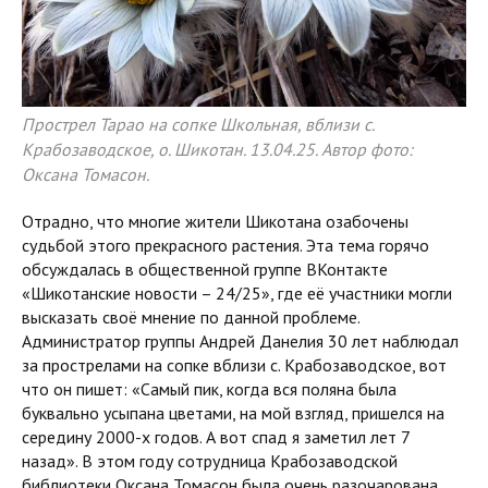
Прострел Тарао на сопке Школьная, вблизи с.
Крабозаводское, о. Шикотан. 13.04.25. Автор фото:
Оксана Томасон.
Отрадно, что многие жители Шикотана озабочены
судьбой этого прекрасного растения. Эта тема горячо
обсуждалась в общественной группе ВКонтакте
«Шикотанские новости – 24/25», где её участники могли
высказать своё мнение по данной проблеме.
Администратор группы Андрей Данелия 30 лет наблюдал
за прострелами на сопке вблизи с. Крабозаводское, вот
что он пишет: «Самый пик, когда вся поляна была
буквально усыпана цветами, на мой взгляд, пришелся на
середину 2000-х годов. А вот спад я заметил лет 7
назад». В этом году сотрудница Крабозаводской
библиотеки Оксана Томасон была очень разочарована