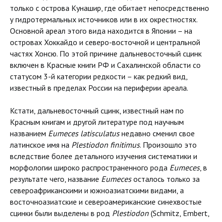
только с острова Кунашир, где обитает непосредственно
у гидротермальных источников или в их окрестностях.
Основной ареал этого вида находится в Японии – на
островах Хоккайдо и северо-восточной и центральной
частях Хонсю. По этой причине дальневосточный сцинк
включен в Красные книги РФ и Сахалинской области со
статусом 3-й категории редкости – как редкий вид,
известный в пределах России на периферии ареала.
Кстати, дальневосточный сцинк, известный нам по
Красным книгам и другой литературе под научным
названием
Eumeces
latisculatus
недавно сменил свое
латинское имя на
Plestiodon
finitimus
. Произошло это
вследствие более детального изучения систематики и
морфологии широко распространенного рода
Eumeces
, в
результате чего, название
Eumeces
осталось только за
североафриканскими и южноазиатскими видами, а
восточноазиатские и североамериканские синехвостые
сцинки были выделены в род
Plestiodon
(Schmitz, Embert,