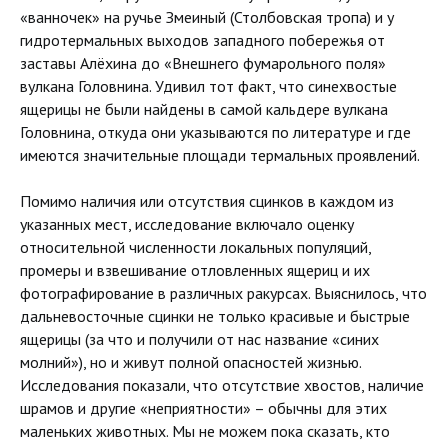
«ванночек» на ручье Змеиный (Столбовская тропа) и у
гидротермальных выходов западного побережья от
заставы Алёхина до «Внешнего фумарольного поля»
вулкана Головнина. Удивил тот факт, что синехвостые
ящерицы не были найдены в самой кальдере вулкана
Головнина, откуда они указываются по литературе и где
имеются значительные площади термальных проявлений.
Помимо наличия или отсутствия сцинков в каждом из
указанных мест, исследование включало оценку
относительной численности локальных популяций,
промеры и взвешивание отловленных ящериц и их
фотографирование в различных ракурсах. Выяснилось, что
дальневосточные сцинки не только красивые и быстрые
ящерицы (за что и получили от нас название «синих
молний»), но и живут полной опасностей жизнью.
Исследования показали, что отсутствие хвостов, наличие
шрамов и другие «неприятности» – обычны для этих
маленьких животных. Мы не можем пока сказать, кто