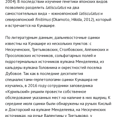
2004). В последствии изучение генетики японских видов
позволило разделить
latisculatus
на два
самостоятельных вида – южнояпонский
latisculatus
и
северояпонский
finitimus
(Okamoto, Hikida, 2012), который
и встречается на Кунашире.
По литературным данным, дальневосточные сцинки
известны на Кунашире из нескольких пунктов: с
Нескученских, Третьяковских, Столбовских, Алёхинских и
Просоловских источников, сольфатарных полей и
гидротермальных источников вулкана Менделеева, из
кальдеры вулкана Головнина и окрестностей поселка
Дубовое. Так как в последние десятилетия
специалистами-герпетологами сцинки Кунашира не
изучались, в 2016 году сотрудники заповедника
«Курильский» решили провести собственное
обследование указанных мест на наличие в них ящериц. К
середине июля сцинки были обнаружены на ручьях Кислый
и Докторский на вулкане Менделеева, на Нескученских
источниках, на ручье Валентины у Третьяково, у