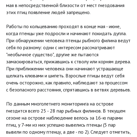
мая в непосредственной близости от мест гнездования
этих птиц появление людей запрещено.
Работы по кольцеванию проходят в конце мая - июне,
когда птенцы уже подросли и начинают покидать дупла.
При обнаружении человека птенцы рыбного филина ведут
себя по разному: одни с интересом рассматривают
"необычное существо", другие же пытаются
замаскироваться, прижавшись к стволу или корням дерева.
При приближении человека они начинают устрашающе
щелкать клювами и шипеть. Взрослые птицы ведут себя
очень осторожно, как правило, наблюдают за процессом
с безопасного расстояния, спрятавшись в ветвях деревьев.
По данным многолетнего мониторинга на острове
гнездится всего 25 - 28 пар рыбных филинов. В текущем
сезоне на острове наблюдение велось за 16-ю парами
птиц, у 7-ми из них успешно вывелись птенцы (5 пар
вывели по одному птенцу, а две - по 2). Следует отметить,