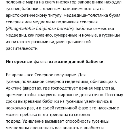
половине марта на снегу инспектор заповедника находил
гусениц бабочки с длинным названием под стать
аристократическому титулу: медведица-толстянка бурая
северная или медведица подвижная северная
(
Phragmatobia fuliginosa borealis
). Бабочки семейства
медведиц, как правило, сумеречные и ночные, а гусеницы
их питаются разными видами травянистой
растительности.
Интересные факты из жизни данной бабочки:
Ее ареал - все Северное полушарие. Для
гусениц подвижной северной медведицы, обитающих в
Арктике (широтах, где господствует вечная мерзлота),
времени чтобы «нагулять жирок» не достаточно. Поэтому
сроки вызревания бабочки из гусеницы увеличились в
несколько раз, и в своей гусеничной фазе это насекомое
может пребывать до тринадцати сезонов
подряд. Удивление вызывает способность гусеницы
медведицы двенадцать раз впадать в анабиоз и