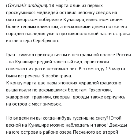
(
Corydalis ambigua
). 18 марта один из первых
проснувшихся медведей оставил цепочку следов на
охотоморском побережье Кунашира, известном своим
более теплым климатом, а несколькими днями позже его
сородич наследил уже в противоположной части острова
возле озера Серебряного.
Грач - символ прихода весны в центральной полосе России
- на Кунашире редкий залетный вид, орнитологи
отмечают их раз в несколько лет. В этом году 13 марта
были встречены 3 особи грача.
К концу марта две пары японских журавлей грациозно
вышагивали по вскрывшимся болотам. Трясогузки,
жаворонки, травники, скворцы, дрозды также вернулись
на остров с мест зимовок.
Но видели ли вы когда-нибудь гусениц на снегу?! Этой
весной на Кунашире можно наблюдать и такое! Дважды
на юге острова в районе озера Песчаного во второй