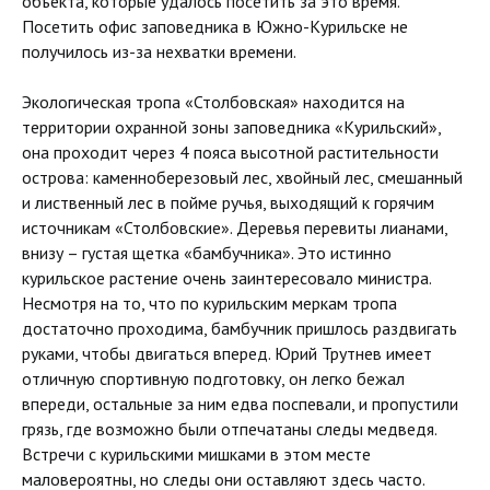
объекта, которые удалось посетить за это время.
Посетить офис заповедника в Южно-Курильске не
получилось из-за нехватки времени.
Экологическая тропа «Столбовская» находится на
территории охранной зоны заповедника «Курильский»,
она проходит через 4 пояса высотной растительности
острова: каменноберезовый лес, хвойный лес, смешанный
и лиственный лес в пойме ручья, выходящий к горячим
источникам «Столбовские». Деревья перевиты лианами,
внизу – густая щетка «бамбучника». Это истинно
курильское растение очень заинтересовало министра.
Несмотря на то, что по курильским меркам тропа
достаточно проходима, бамбучник пришлось раздвигать
руками, чтобы двигаться вперед. Юрий Трутнев имеет
отличную спортивную подготовку, он легко бежал
впереди, остальные за ним едва поспевали, и пропустили
грязь, где возможно были отпечатаны следы медведя.
Встречи с курильскими мишками в этом месте
маловероятны, но следы они оставляют здесь часто.