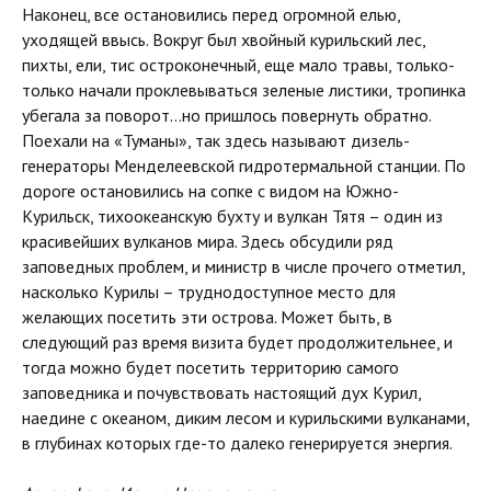
Наконец, все остановились перед огромной елью,
уходящей ввысь. Вокруг был хвойный курильский лес,
пихты, ели, тис остроконечный, еще мало травы, только-
только начали проклевываться зеленые листики, тропинка
убегала за поворот…но пришлось повернуть обратно.
Поехали на «Туманы», так здесь называют дизель-
генераторы Менделеевской гидротермальной станции. По
дороге остановились на сопке с видом на Южно-
Курильск, тихоокеанскую бухту и вулкан Тятя – один из
красивейших вулканов мира. Здесь обсудили ряд
заповедных проблем, и министр в числе прочего отметил,
насколько Курилы – труднодоступное место для
желающих посетить эти острова. Может быть, в
следующий раз время визита будет продолжительнее, и
тогда можно будет посетить территорию самого
заповедника и почувствовать настоящий дух Курил,
наедине с океаном, диким лесом и курильскими вулканами,
в глубинах которых где-то далеко генерируется энергия.