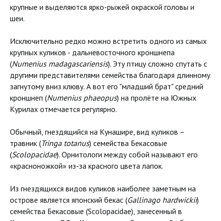
крупные и выделяются ярко-рыжей окраской головы и
шеи.
Исключительно редко можно встретить одного из самых
крупных куликов - дальневосточного кроншнепа
(
Numenius madagascariensis
). Эту птицу сложно спутать с
другими представителями семейства благодаря длинному
загнутому вниз клюву. А вот его "младший брат" средний
кроншнеп (
Numenius phaeopus
) на пролёте на Южных
Курилах отмечается регулярно.
Обычный, гнездящийся на Кунашире, вид куликов –
травник (
Tringa totanus
) семейства Бекасовые
(
Scolopacidae
). Орнитологи между собой называют его
«красноножкой» из-за красного цвета лапок.
Из гнездящихся видов куликов наиболее заметным на
острове является японский бекас (
Gallinago hardwickii
)
семейства Бекасовые (Scolopacidae), занесенный в