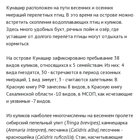
Кунашир расположен на пути весенних и осенних
миграций перелетных птиц. В это время на острове можно
встретить скопления водоплавающих птиц и куликов.
Здесь много удобных бухт, речных пойм и озёр, где
уставшие от долгого перелёта птицы могут отдыхать и
кормиться.
На острове Кунашир зафиксировано пребывание 38
видов куликов, относящихся к 5 семействам. Из них: 4
вида гнездятся, 30 - встречаются в период сезонных
миграций, 1 вид зимует, 3 - считаются залетными. В
Красную книгу РФ занесены 8 видов, в Красную книгу
Сахалинской области -10 видов, в МСОП, как исчезающие
и уязвимые -7 видов.
Из куликов наиболее многочисленны на весеннем пролете
сибирский пепельный улит (
Tringa brevipes)
, камнешарка
(
Arenaria interpres
), песчанка (
Calidris alba)
, песочник -
красношейка (
Calidris ruficollis
). Стаи, насчитывающие