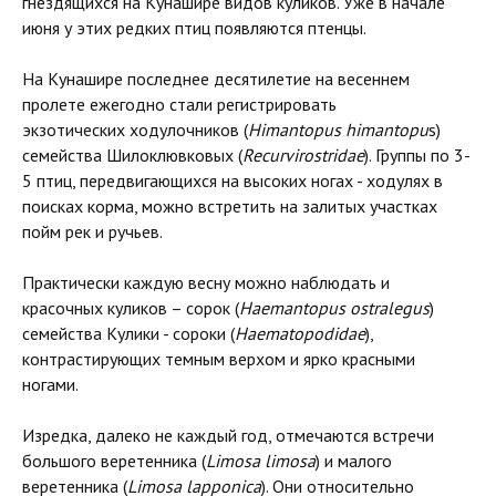
гнездящихся на Кунашире видов куликов. Уже в начале
июня у этих редких птиц появляются птенцы.
На Кунашире последнее десятилетие на весеннем
пролете ежегодно стали регистрировать
экзотических ходулочников (
Himantopus himantopu
s)
семейства Шилоклювковых (
Recurvirostridae
). Группы по 3-
5 птиц, передвигающихся на высоких ногах - ходулях в
поисках корма, можно встретить на залитых участках
пойм рек и ручьев.
Практически каждую весну можно наблюдать и
красочных куликов – сорок (
Haemantopus ostralegus
)
cемейства Кулики - сороки (
Haematopodidae
),
контрастирующих темным верхом и ярко красными
ногами.
Изредка, далеко не каждый год, отмечаются встречи
большого веретенника (
Limosa limosa
) и малого
веретенника (
Limosa lapponica
). Они относительно