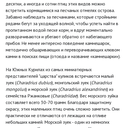
десятки, а иногда и сотни птиц этих видов можно
встретить кормящимися на песчаных отмелях острова.
Забавно наблюдать за песчанками, которые стройными
рядами бегут за уходящей волной, чтобы успеть найти в
пропитанном водой песке корм, и вдруг моментально
разворачиваются и убегают обратно от набегающего
прибоя. Не менее интересно поведение камнешарок,
методично обшаривающих и переворачивающих клювом
камни в поисках пищи (отсюда и название «камнешарки»).
На Южных Курилах из самых миниатюрных
представителей "царства" куликов встречаются малый
зуек (
Charadrius dubius
), монгольский зуек (
Charadrius
mongolus
) и морской зуек (
Charadrius alexandrines
) из
семейства Ржанковые (
Charadriidae
). Вес морского зуйка
составляет всего 30-70 грамм. Благодаря защитному
окрасу, этих маленьких птиц очень сложно заметить. Они
практически не отличаются от лежащих на отливе
небольших камней. Морской зуек - один из немногих