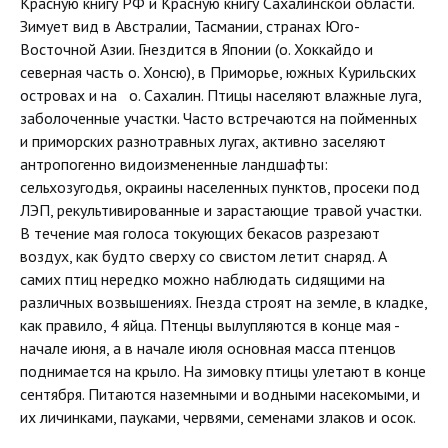
Красную книгу РФ и Красную книгу Сахалинской области.
Зимует вид в Австралии, Тасмании, странах Юго-
Восточной Азии. Гнездится в Японии (о. Хоккайдо и
северная часть о. Хонсю), в Приморье, южных Курильских
островах и на о. Сахалин. Птицы населяют влажные луга,
заболоченные участки. Часто встречаются на пойменных
и приморских разнотравных лугах, активно заселяют
антропогенно видоизмененные ландшафты:
сельхозугодья, окраины населенных пунктов, просеки под
ЛЭП, рекультивированные и зарастающие травой участки.
В течение мая голоса токующих бекасов разрезают
воздух, как будто сверху со свистом летит снаряд. А
самих птиц нередко можно наблюдать сидящими на
различных возвышениях. Гнезда строят на земле, в кладке,
как правило, 4 яйца. Птенцы вылупляются в конце мая -
начале июня, а в начале июля основная масса птенцов
поднимается на крыло. На зимовку птицы улетают в конце
сентября. Питаются наземными и водными насекомыми, и
их личинками, пауками, червями, семенами злаков и осок.