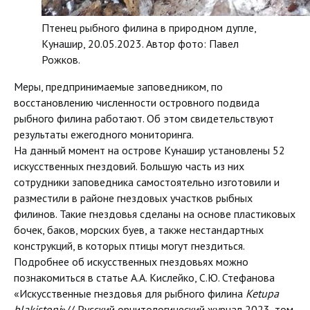
Птенец рыбного филина в природном дупле,
Кунашир, 20.05.2023. Автор фото: Павел
Рожков.
Меры, предпринимаемые заповедником, по
восстановлению численности островного подвида
рыбного филина работают. Об этом свидетельствуют
результаты ежегодного мониторинга.
На данный момент на острове Кунашир установлены 52
искусственных гнездовий. Большую часть из них
сотрудники заповедника самостоятельно изготовили и
разместили в районе гнездовых участков рыбных
филинов. Такие гнездовья сделаны на основе пластиковых
бочек, баков, морских буев, а также нестандартных
конструкций, в которых птицы могут гнездиться.
Подробнее об искусственных гнездовьях можно
познакомиться в статье А.А. Кислейко, С.Ю. Стефанова
«Искусственные гнездовья для рыбного филина
Ketupa
blakistoni
»// Русский орнитологический журнал 2023, том