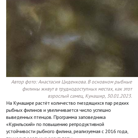
Автор фото: Анастасия Циденкова. В основном рыбные
филины живут в труднодоступных местах, как этот
взрослый самец, Кунашир, 30.01.2023.
На Кунашире растёт количество гнездящихся пар редких
рыбных филинов и увеличивается число успешно
выведенных птенцов. Программа заповедника
«Курильский» по повышению репродуктивной
устойчивости рыбного филина, реализуемая с 2016 года,