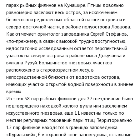
парах рыбных филинов на Кунашире. Птицы довольно
равномерно заселяют весь остров, за исключением
безлесных и редколесных областей на юге острова и в
северо-восточной части, в районе полуострова Ловцова.
Как отмечает орнитолог заповедника Сергей Стефанов,
«по-прежнему, в связи с высокой труднодоступностью,
недостаточно исследованным остается перспективный
участок на севере острова в районе мыса Докучаева и
вулкана Руруй. Большинство гнездовых участков
расположено в старовозрастном лесу, в
непосредственной близости от водотоков острова,
имеющих участки открытой водной поверхности в зимнее
время».
Из этих 38 пар рыбных филинов для 27 гнездование было
подтверждено находкой жилого дупла или заселением
искусственного гнездовья, еще 11 известны только по
местам регулярных токований пары птиц. Территориально
12 пар филинов находятся в границах заповедника
«Курильский», 6 в охранной зоне заповедника, остальные