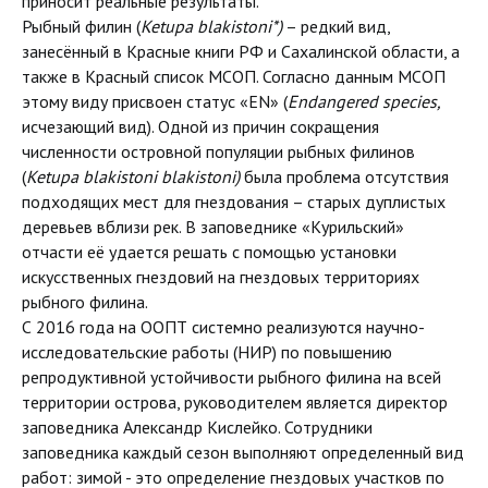
приносит реальные результаты.
Рыбный филин (
Ketupa blakistoni*)
– редкий вид,
занесённый в Красные книги РФ и Сахалинской области, а
также в Красный список МСОП. Согласно данным МСОП
этому виду присвоен статус «EN» (
Endangered species,
исчезающий вид). Одной из причин сокращения
численности островной популяции рыбных филинов
(
Ketupa blakistoni blakistoni)
была проблема отсутствия
подходящих мест для гнездования – старых дуплистых
деревьев вблизи рек. В заповеднике «Курильский»
отчасти её удается решать с помощью установки
искусственных гнездовий на гнездовых территориях
рыбного филина.
С 2016 года на ООПТ системно реализуются научно-
исследовательские работы (НИР) по повышению
репродуктивной устойчивости рыбного филина на всей
территории острова, руководителем является директор
заповедника Александр Кислейко. Сотрудники
заповедника каждый сезон выполняют определенный вид
работ: зимой - это определение гнездовых участков по