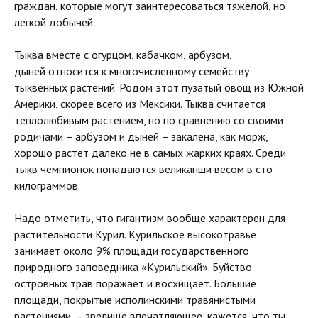
граждан, которые могут заинтересоваться тяжелой, но
легкой добычей.
Тыква вместе с огурцом, кабачком, арбузом,
дыней относится к многочисленному семейству
тыквенных растений. Родом этот пузатый овощ из Южной
Америки, скорее всего из Мексики. Тыква считается
теплолюбивым растением, но по сравнению со своими
родичами – арбузом и дыней – закалена, как морж,
хорошо растет далеко не в самых жарких краях. Среди
тыкв чемпионок попадаются великанши весом в сто
килограммов.
Надо отметить, что гигантизм вообще характерен для
растительности Курил. Курильское высокотравье
занимает около 9% площади государственного
природного заповедника «Курильский». Буйство
островных трав поражает и восхищает. Большие
площади, покрытые исполинскими травянистыми
растениями, – зрелище впечатляющее, кажется, что ты