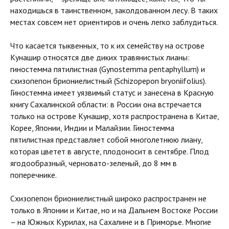
находишься в таинственном, заколдованном лесу. В таких
местах совсем нет ориентиров и очень легко заблудиться.
Что касается тыквенных, то к их семейству на острове
Кунашир относятся две диких травянистых лианы:
гиностемма пятилистная (Gynostemma pentaphyllum) и
схизопепон бриониелистный (Schizopepon bryoniifolius).
Гиностемма имеет уязвимый статус и занесена в Красную
книгу Сахалинской области: в России она встречается
только на острове Кунашир, хотя распространена в Китае,
Корее, Японии, Индии и Малайзии. Гиностемма
пятилистная представляет собой многолетнюю лиану,
которая цветет в августе, плодоносит в сентябре. Плод
ягодообразный, черновато-зеленый, до 8 мм в
поперечнике.
Схизопепон бриониелистный широко распространен не
только в Японии и Китае, но и на Дальнем Востоке России
– на Южных Курилах, на Сахалине и в Приморье. Многие