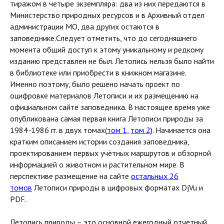
тиражом в четыре экземпляра: два из них передаются в
Министерство природных ресурсов и в Архивный отдел
администрации МО, два других остаются в
заповеднике.Следует отметить, что до сегодняшнего
момента общий доступ к этому уникальному и редкому
изданию представлен не был. Летопись нельзя было найти
в библиотеке или приобрести в книжном магазине.
Именно поэтому, было решено начать проект по
оцифровке материалов Летописи и их размещению на
официальном сайте заповедника. В настоящее время уже
опубликована самая первая книга Летописи природы за
1984-1986 гг. в двух томах(
том 1
,
том 2
). Начинается она
кратким описанием истории создания заповедника,
проектированием первых учётных маршрутов и обзорной
информацией о животном и растительном мире. В
перспективе размещение на сайте
остальных 26
томов
Летописи природы в цифровых форматах DjVu и
PDF.
Летопись природы – это основной ежегодный отчетный