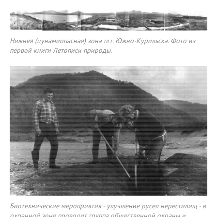
Нижняя (цунамиопасная) зона пгт. Южно-Курильска. Фото из
первой книги Летописи природы.
Биотехнические мероприятия - улучшение русел нерестилищ - в
охранной зоне проводит группа общественной охраны и