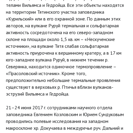
телами Вильямса и Гедройца. Все эти объекты находятся
на территории Тятинского участка заповедника
«Курильский» или в его охранной зоне. По данным этих
авторов, на вулкане Руруй термальная и сольфатарная
активность сосредоточена на его северо-западном
склоне на площади около 1,5 кв. км – «Нескученские
источники», на вулкане Тятя слабая сольфатарная
активность приурочена к вершинному кратеру, а в 17 км
юго-западнее вулкана Руруй, в нижнем течении р.
Северянка, находится одиночное термопроявление –
«Прасоловский источник». Кроме того,
предположительно небольшие термальные проявления
существуют в верховьях р. Птичья вблизи вулканов-
эструзий Вильямса и Гедройца.
21–24 июня 2017 г. сотрудниками научного отдела
заповедника Евгением Козловским и Юрием Сундуковым
проводились полевые исследования на западном
макросклоне хр. Докучаева в междуречье руч. Дальний и