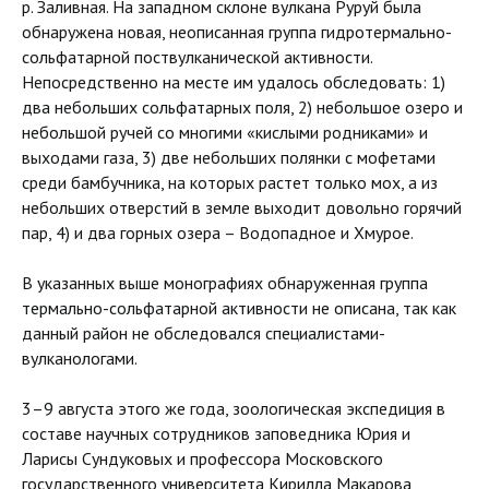
р. Заливная. На западном склоне вулкана Руруй была
обнаружена новая, неописанная группа гидротермально-
сольфатарной поствулканической активности.
Непосредственно на месте им удалось обследовать: 1)
два небольших сольфатарных поля, 2) небольшое озеро и
небольшой ручей со многими «кислыми родниками» и
выходами газа, 3) две небольших полянки с мофетами
среди бамбучника, на которых растет только мох, а из
небольших отверстий в земле выходит довольно горячий
пар, 4) и два горных озера – Водопадное и Хмурое.
В указанных выше монографиях обнаруженная группа
термально-сольфатарной активности не описана, так как
данный район не обследовался специалистами-
вулканологами.
3–9 августа этого же года, зоологическая экспедиция в
составе научных сотрудников заповедника Юрия и
Ларисы Сундуковых и профессора Московского
государственного университета Кирилла Макарова