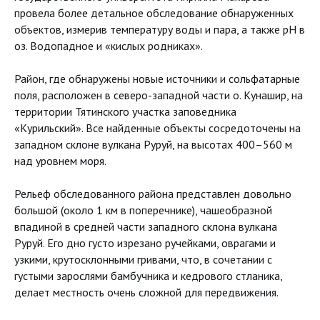
провела более детальное обследование обнаруженных
объектов, измерив температуру воды и пара, а также pH в
оз. Водопадное и «кислых родниках».
Район, где обнаружены новые источники и сольфатарные
поля, расположен в северо-западной части о. Кунашир, на
территории Тятинского участка заповедника
«Курильский». Все найденные объекты сосредоточены на
западном склоне вулкана Руруй, на высотах 400–560 м
над уровнем моря.
Рельеф обследованного района представлен довольно
большой (около 1 км в поперечнике), чашеобразной
впадиной в средней части западного склона вулкана
Руруй. Его дно густо изрезано ручейками, оврагами и
узкими, крутосклонными гривами, что, в сочетании с
густыми зарослями бамбучника и кедрового стланика,
делает местность очень сложной для передвижения.