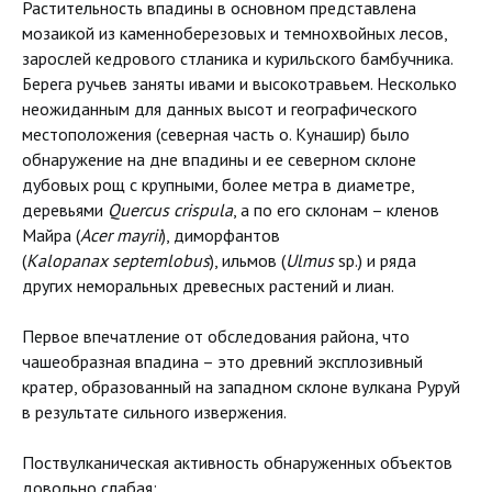
Растительность впадины в основном представлена
мозаикой из каменноберезовых и темнохвойных лесов,
зарослей кедрового стланика и курильского бамбучника.
Берега ручьев заняты ивами и высокотравьем. Несколько
неожиданным для данных высот и географического
местоположения (северная часть о. Кунашир) было
обнаружение на дне впадины и ее северном склоне
дубовых рощ с крупными, более метра в диаметре,
деревьями
Quercus crispula
, а по его склонам – кленов
Майра (
Acer mayrii
), диморфантов
(
Kalopanax septemlobus
), ильмов (
Ulmus
sp.) и ряда
других неморальных древесных растений и лиан.
Первое впечатление от обследования района, что
чашеобразная впадина – это древний эксплозивный
кратер, образованный на западном склоне вулкана Руруй
в результате сильного извержения.
Поствулканическая активность обнаруженных объектов
довольно слабая: