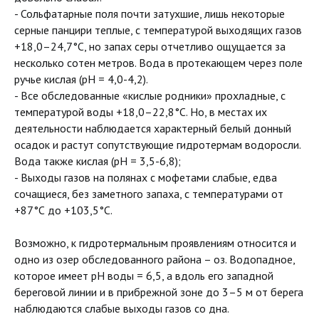
- Сольфатарные поля почти затухшие, лишь некоторые
серные панцири теплые, с температурой выходящих газов
+18,0–24,7°С, но запах серы отчетливо ощущается за
несколько сотен метров. Вода в протекающем через поле
ручье кислая (pH = 4,0-4,2).
- Все обследованные «кислые родники» прохладные, с
температурой воды +18,0–22,8°С. Но, в местах их
деятельности наблюдается характерный белый донный
осадок и растут сопутствующие гидротермам водоросли.
Вода также кислая (pH = 3,5-6,8);
- Выходы газов на полянах с мофетами слабые, едва
сочащиеся, без заметного запаха, с температурами от
+87°С до +103,5°С.
Возможно, к гидротермальным проявлениям относится и
одно из озер обследованного района – оз. Водопадное,
которое имеет pH воды = 6,5, а вдоль его западной
береговой линии и в прибрежной зоне до 3–5 м от берега
наблюдаются слабые выходы газов со дна.