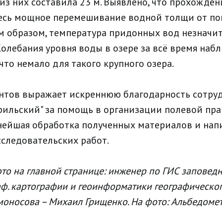
 из них составила 23 м. Выявлено, что прохожде
есь мощное перемешивание водной толщи от по
им образом, температура придонных вод незначит
Колебания уровня воды в озере за всё время на
 что немало для такого крупного озера.
нтов выражает искреннюю благодарность сотру
рильский" за помощь в организации полевой пра
ьнейшая обработка полученных материалов и нап
сследовательских работ.
ото на главной странице: инженер по ГИС заповедн
с. каф. картографии и геоинформатики географическ
моносова – Михаил Грищенко. На фото: Альбедоме