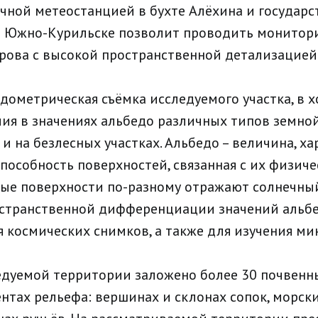
ичной метеостанцией в бухте Алёхина и государ
 Южно-Курильске позволит проводить монитори
рова с высокой пространственной детализацией
дометрическая съёмка исследуемого участка, в 
ия в значениях альбедо различных типов земной
у и на безлесных участках. Альбедо – величина, 
пособность поверхностей, связанная с их физич
ные поверхности по-разному отражают солнечный
остранственной дифференциации значений альб
космических снимков, а также для изучения ми
едуемой территории заложено более 30 почвенн
нтах рельефа: вершинах и склонах сопок, морск