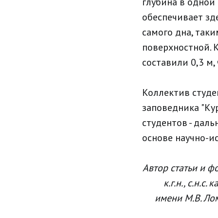
глубина в одной
обеспечивает зд
самого дна, так
поверхностной. 
составили 0,3 м,
Коллектив студе
заповедника "Ку
студентов - дал
основе научно-и
Автор статьи и ф
к.г.н., с.н.
имени М.В. Ло