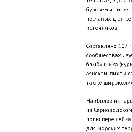
террасах, в дол
бурозёмы типичн
песчаных дюн Се
источников.
Составлено 107 
сообществах изу
бамбучника (кур
аянской, пихты с
также широколи
Наиболее интере
на Серноводском
полю перешейка 
для морских тер