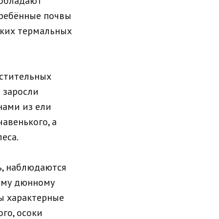
еобладают
гребённые почвы
ских термальных
астительных
 заросли
нами из ели
авенького, а
еса.
ь, наблюдаются
сему дюнному
ны характерные
го, осоки