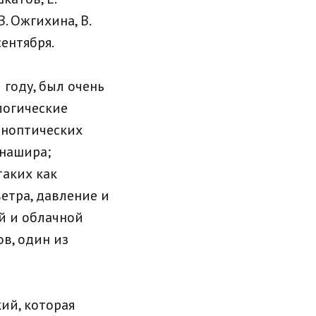
В. Ожгихина, В.
сентября.
году, был очень
логические
иноптических
унашира;
таких как
етра, давление и
й и облачной
в, один из
ий, которая