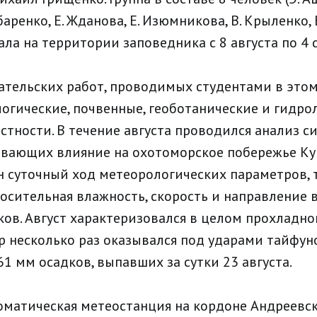
баренко, Е. Жданова, Е. Изюмникова, В. Крыленко, 
ла на территории заповедника с 8 августа по 4 
ательских работ, проводимых студентами в этом 
огические, почвенные, геоботанические и гидро
стности. В течение августа проводился анализ с
ывающих влияние на охотоморское побережье К
 суточный ход метеорологических параметров, 
осительная влажность, скорость и направление в
ков. Август характеризовался в целом прохладно
р несколько раз оказывался под ударами тайфуно
1 мм осадков, выпавших за сутки 23 августа.
оматическая метеостанция на кордоне Андреевск