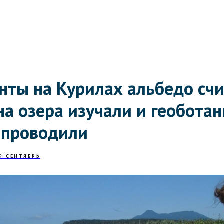
нты на Курилах альбедо счи
а озера изучали и геобота
 проводили
9 СЕНТЯБРЬ