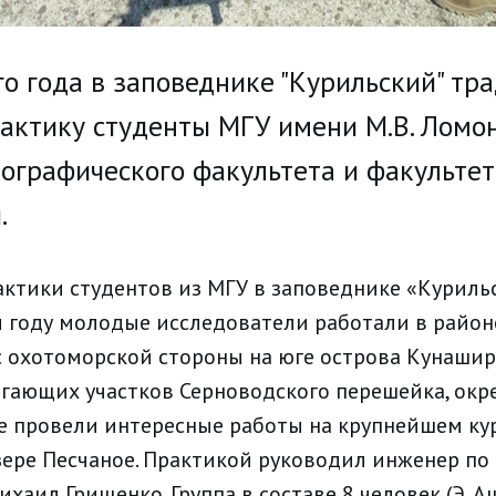
ого года в заповеднике "Курильский" т
актику студенты МГУ имени М.В. Ломо
географического факультета и факульте
.
актики студентов из МГУ в заповеднике «Куриль
ом году молодые исследователи работали в район
 охотоморской стороны на юге острова Кунашир
гающих участков Серноводского перешейка, окр
же провели интересные работы на крупнейшем к
ере Песчаное. Практикой руководил инженер по
ихаил Грищенко. Группа в составе 8 человек (Э. Аш