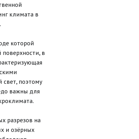
ственной
нг климата в
.
ходе которой
 поверхности, в
характеризующая
ескими
 свет, поэтому
едо важны для
кроклимата.
ых разрезов на
их и озёрных