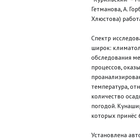
Гетманова, А. Гор
Хлюстова) работа
Спектр исследов
широк: климатол
обследования ме
процессов, оказ
проанализирован
температура, отн
количество осад
погодой. Кунаши
которых принёс 6
Установлена авт