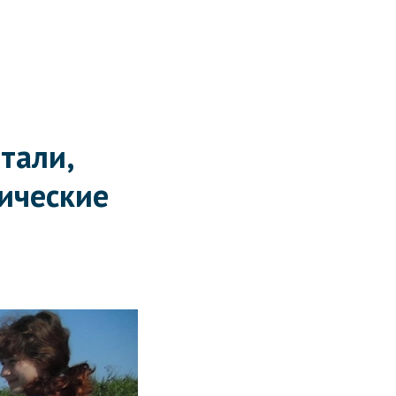
тали,
нические