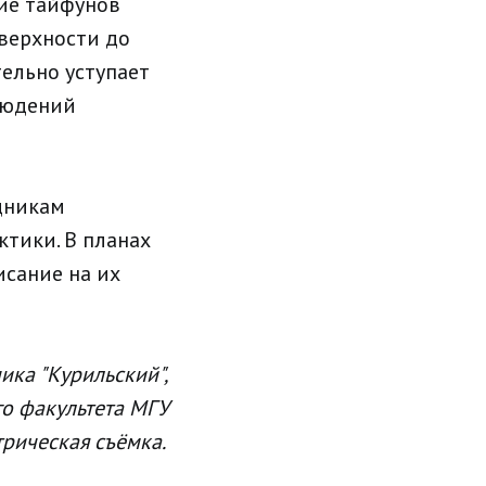
ние тайфунов
верхности до
ельно уступает
блюдений
дникам
ктики. В планах
исание на их
ика "Курильский",
ого факультета МГУ
трическая съёмка.