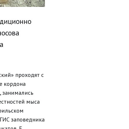
радиционно
носова
та
ский» проходят с
е кордона
, занимались
естностей мыса
урильском
 ГИС заповедника
катов, Е.