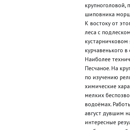
крупноголовой, 
шиповника морщ
К востоку от эт
леса с подлеско
кустарничковом я
курчавенького в
Наиболее технич
Песчаное. На кр
по изучению рел
химические хара
мелких беспозво
водоёмах. Работ
август дувшим н
интересные резу