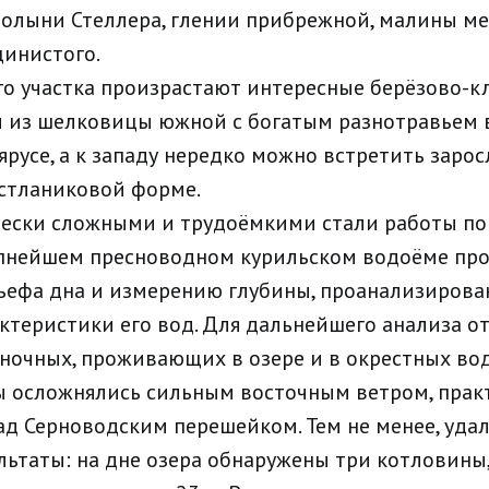
полыни Стеллера, глении прибрежной, малины м
инистого.
ого участка произрастают интересные берёзово-
м из шелковицы южной с богатым разнотравьем 
русе, а к западу нередко можно встретить зарос
 стланиковой форме.
ески сложными и трудоёмкими стали работы по
упнейшем пресноводном курильском водоёме пр
ьефа дна и измерению глубины, проанализирова
ктеристики его вод. Для дальнейшего анализа 
ночных, проживающих в озере и в окрестных во
ы осложнялись сильным восточным ветром, прак
ад Серноводским перешейком. Тем не менее, уда
льтаты: на дне озера обнаружены три котловины