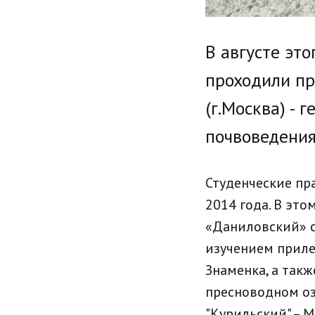
В августе эт
проходили пр
(г.Москва) - 
почвоведения
Студенческие пр
2014 года. В эт
«Даниловский» с
изучением приле
Знаменка, а так
пресноводном оз
"Курильский" – М