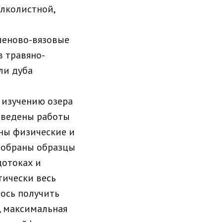
елколистной,
кленово-вязовые
в травяно-
ли дуба
 изучению озера
оведены работы
ны физические и
отобраны образцы
дотоках и
тически весь
лось получить
, максимальная