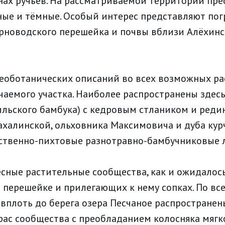
инах ручьёв. На рассматриваемой территории пр
ые и тёмные. Особый интерес представляют по
рноводского перешейка и почвы вблизи Алёхин
геоботанических описаний во всех возможных р
чаемого участка. Наиболее распространены здесь
ильского бамбука) с кедровым стлаником и реди
ахалинской, ольховника Максимовича и дуба курч
ственно-пихтовые разнотравно-бамбучниковые л
сные растительные сообщества, как и ожидалос
 перешейке и прилегающих к нему сопках. По в
вплоть до берега озера Песчаное распростране
рас сообщества с преобладанием колосняка мягко