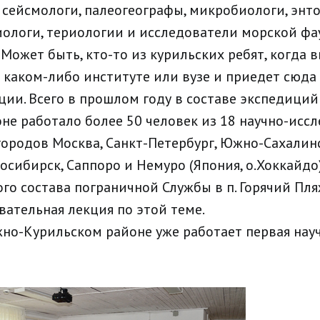
 сейсмологи, палеогеографы, микробиологи, энт
иологи, териологии и исследователи морской ф
Может быть, кто-то из курильских ребят, когда в
 каком-либо институте или вузе и приедет сюда 
ции. Всего в прошлом году в составе экспедици
не работало более 50 человек из 18 научно-исс
городов Москва, Санкт-Петербург, Южно-Сахалинс
осибирск, Саппоро и Немуро (Япония, о.Хоккайдо)
ого состава пограничной Службы в п. Горячий Пл
вательная лекция по этой теме.
жно-Курильском районе уже работает первая нау