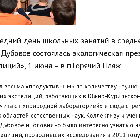
ледний день школьных занятий в средн
-Дубовое состоялась экологическая пре
иций», 1 июня – в п.Горячий Пляж.
 весьма «продуктивным» по количеству научно-
их экспедиций, работающих в Южно-Курильском 
итают «природной лабораторией» и сюда стрем
х областей естественных наук. Коллективу и уче
Дубовое и Головнино было интересно узнать о 
педиций, проводивших исследования в 2011 году