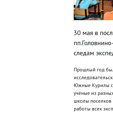
30 мая в пос
пп.Головнино
следам экспед
Прошлый год был
исследовательск
Южные Курилы сч
учёные из разны
школы поселков 
работы всех экс