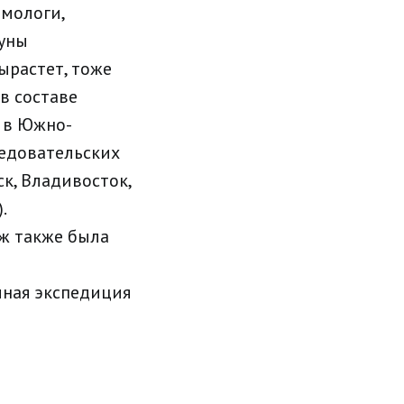
омологи,
ауны
ырастет, тоже
в составе
й в Южно-
ледовательских
к, Владивосток,
.
яж также была
чная экспедиция