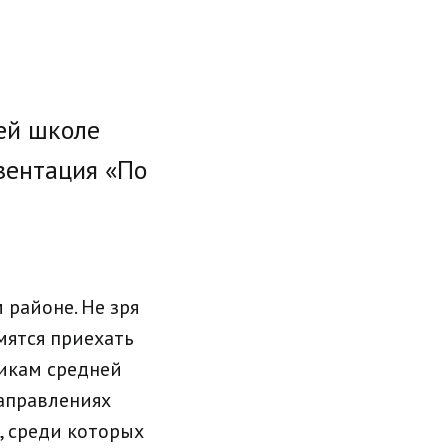
ей школе
зентация «По
районе. Не зря
ятся приехать
никам средней
направлениях
, среди которых