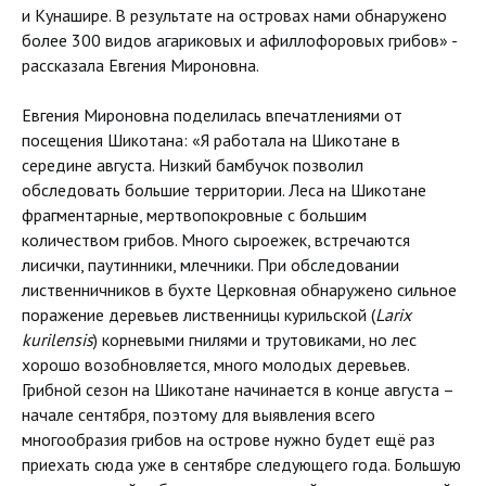
и Кунашире. В результате на островах нами обнаружено
более 300 видов агариковых и афиллофоровых грибов» -
рассказала Евгения Мироновна.
Евгения Мироновна поделилась впечатлениями от
посещения Шикотана: «Я работала на Шикотане в
середине августа. Низкий бамбучок позволил
обследовать большие территории. Леса на Шикотане
фрагментарные, мертвопокровные с большим
количеством грибов. Много сыроежек, встречаются
лисички, паутинники, млечники. При обследовании
лиственничников в бухте Церковная обнаружено сильное
поражение деревьев лиственницы курильской (
Larix
kurilensis
) корневыми гнилями и трутовиками, но лес
хорошо возобновляется, много молодых деревьев.
Грибной сезон на Шикотане начинается в конце августа –
начале сентября, поэтому для выявления всего
многообразия грибов на острове нужно будет ещё раз
приехать сюда уже в сентябре следующего года. Большую