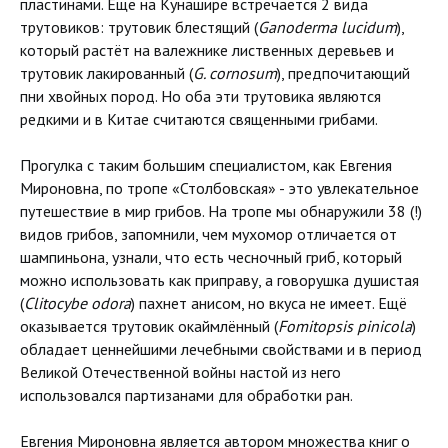
пластинами. Ещё на Кунашире встречается 2 вида
трутовиков: трутовик блестящий (
Ganоderma lucidum
),
который растёт на валежнике лиственных деревьев и
трутовик лакированный (
G. сornosum
), предпочитающий
пни хвойных пород. Но оба эти трутовика являются
редкими и в Китае считаются священными грибами.
Прогулка с таким большим специалистом, как Евгения
Мироновна, по тропе «Столбовская» - это увлекательное
путешествие в мир грибов. На тропе мы обнаружили 38 (!)
видов грибов, запомнили, чем мухомор отличается от
шампиньона, узнали, что есть чесночный гриб, который
можно использовать как приправу, а говорушка душистая
(
Clitocybe odora
) пахнет анисом, но вкуса не имеет. Ещё
оказывается трутовик окаймлённый (
Fomitopsis pinicola
)
обладает ценнейшими лечебными свойствами и в период
Великой Отечественной войны настой из него
использовался партизанами для обработки ран.
Евгения Мироновна является автором множества книг о