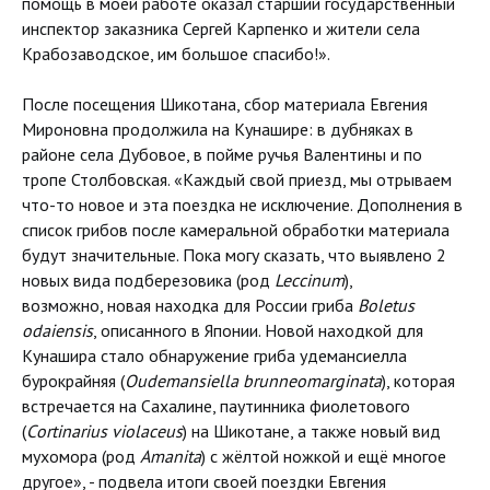
помощь в моей работе оказал старший государственный
инспектор заказника Сергей Карпенко и жители села
Крабозаводское, им большое спасибо!».
После посещения Шикотана, сбор материала Евгения
Мироновна продолжила на Кунашире: в дубняках в
районе села Дубовое, в пойме ручья Валентины и по
тропе Столбовская. «Каждый свой приезд, мы отрываем
что-то новое и эта поездка не исключение. Дополнения в
список грибов после камеральной обработки материала
будут значительные. Пока могу сказать, что выявлено 2
новых вида подберезовика (род
Leccinum
),
возможно, новая находка для России гриба
Boletus
odaiensis
, описанного в Японии. Новой находкой для
Кунашира стало обнаружение гриба удемансиелла
бурокрайняя (
Oudemansiella brunneomarginata
), которая
встречается на Сахалине, паутинника фиолетового
(
Сortinarius violaceus
) на Шикотане, а также новый вид
мухомора (род
Amanita
) с жёлтой ножкой и ещё многое
другое», - подвела итоги своей поездки Евгения