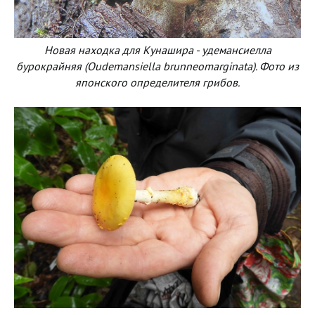
Новая находка для Кунашира - удемансиелла
бурокрайняя (Oudemansiella brunneomarginata). Фото из
японского определителя грибов.