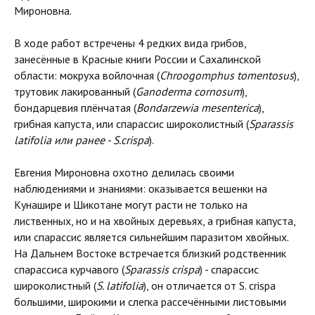
Мироновна.
В ходе работ встречены 4 редких вида грибов,
занесённые в Красные книги России и Сахалинской
области: мокруха войлочная (
Chroogomphus tomentosus
),
трутовик лакированный (
Ganoderma сornosum
),
бондарцевия плёнчатая (
Bondarzewia mesenterica
),
грибная капуста, или спарассис широколистный (
Sparassis
latifolia или ранее - S.crispa
).
Евгения Мироновна охотно делилась своими
наблюдениями и знаниями: оказывается вешенки на
Кунашире и Шикотане могут расти не только на
лиственных, но и на хвойных деревьях, а грибная капуста,
или спарассис является сильнейшим паразитом хвойных.
На Дальнем Востоке встречается близкий родственник
спарассиса курчавого (
Sparassis crispa
) - спарассис
широколистный (
S. latifolia
), он отличается от S. crispa
большими, широкими и слегка рассечёнными листовыми