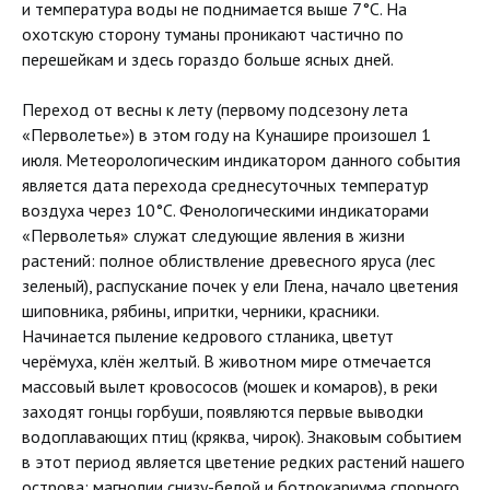
и температура воды не поднимается выше 7°С. На
охотскую сторону туманы проникают частично по
перешейкам и здесь гораздо больше ясных дней.
Переход от весны к лету (первому подсезону лета
«Перволетье») в этом году на Кунашире произошел 1
июля. Метеорологическим индикатором данного события
является дата перехода среднесуточных температур
воздуха через 10°С. Фенологическими индикаторами
«Перволетья» служат следующие явления в жизни
растений: полное облиствление древесного яруса (лес
зеленый), распускание почек у ели Глена, начало цветения
шиповника, рябины, ипритки, черники, красники.
Начинается пыление кедрового стланика, цветут
черёмуха, клён желтый. В животном мире отмечается
массовый вылет кровососов (мошек и комаров), в реки
заходят гонцы горбуши, появляются первые выводки
водоплавающих птиц (кряква, чирок). Знаковым событием
в этот период является цветение редких растений нашего
острова: магнолии снизу-белой и ботрокариума спорного.