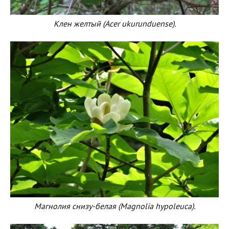
Клен желтый (Acer ukurunduense).
Магнолия снизу-белая (Magnolia hypoleuca).