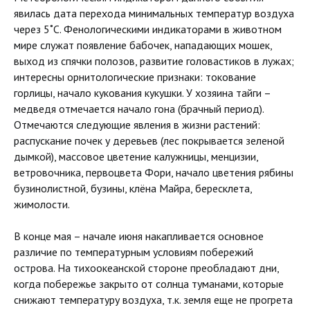
явилась дата перехода минимальных температур воздуха
через 5˚С. Фенологическими индикаторами в животном
мире служат появление бабочек, нападающих мошек,
выход из спячки полозов, развитие головастиков в лужах;
интересны орнитологические признаки: токование
горлицы, начало кукования кукушки. У хозяина тайги –
медведя отмечается начало гона (брачный период).
Отмечаются следующие явления в жизни растений:
распускание почек у деревьев (лес покрывается зеленой
дымкой), массовое цветение калужницы, менцизии,
ветровочника, первоцвета Фори, начало цветения рябины
бузинолистной, бузины, клёна Майра, бересклета,
жимолости.
В конце мая – начале июня накапливается основное
различие по температурным условиям побережий
острова. На тихоокеанской стороне преобладают дни,
когда побережье закрыто от солнца туманами, которые
снижают температуру воздуха, т.к. земля еще не прогрета