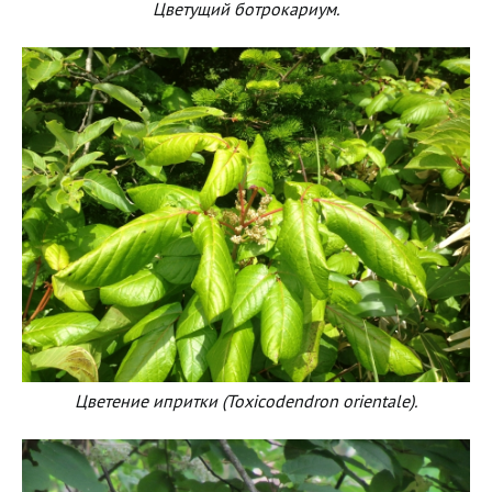
Цветущий ботрокариум.
Цветение ипритки (Toxicodendron orientale).