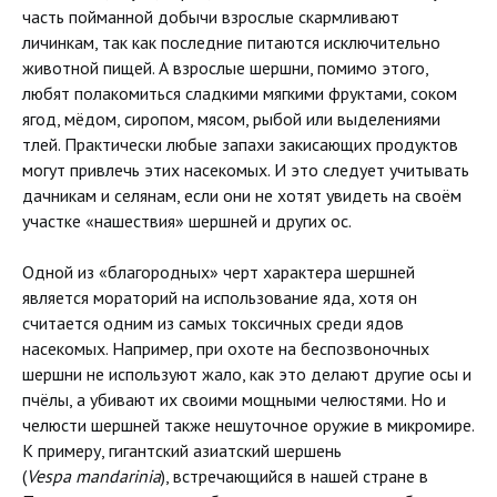
часть пойманной добычи взрослые скармливают
личинкам, так как последние питаются исключительно
животной пищей. А взрослые шершни, помимо этого,
любят полакомиться сладкими мягкими фруктами, соком
ягод, мёдом, сиропом, мясом, рыбой или выделениями
тлей. Практически любые запахи закисающих продуктов
могут привлечь этих насекомых. И это следует учитывать
дачникам и селянам, если они не хотят увидеть на своём
участке «нашествия» шершней и других ос.
Одной из «благородных» черт характера шершней
является мораторий на использование яда, хотя он
считается одним из самых токсичных среди ядов
насекомых. Например, при охоте на беспозвоночных
шершни не используют жало, как это делают другие осы и
пчёлы, а убивают их своими мощными челюстями. Но и
челюсти шершней также нешуточное оружие в микромире.
К примеру, гигантский азиатский шершень
(
Vespa
mandarinia
), встречающийся в нашей стране в