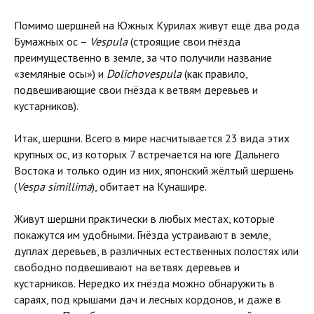
Помимо шершней на Южных Курилах живут ещё два рода
Бумажных ос –
Vespula
(строящие свои гнёзда
преимущественно в земле, за что получили название
«земляные осы») и
Dolichovespula
(как правило,
подвешивающие свои гнёзда к ветвям деревьев и
кустарников).
Итак, шершни. Всего в мире насчитывается 23 вида этих
крупных ос, из которых 7 встречается на юге Дальнего
Востока и только один из них, японский жёлтый шершень
(
Vespa
simillima
), обитает на Кунашире.
Живут шершни практически в любых местах, которые
покажутся им удобными. Гнёзда устраивают в земле,
дуплах деревьев, в различных естественных полостях или
свободно подвешивают на ветвях деревьев и
кустарников. Нередко их гнёзда можно обнаружить в
сараях, под крышами дач и лесных кордонов, и даже в