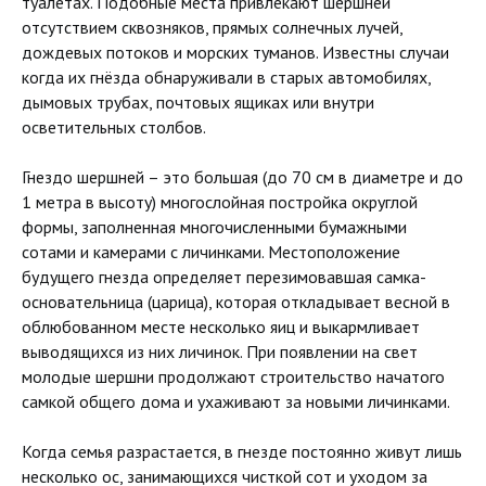
туалетах. Подобные места привлекают шершней
отсутствием сквозняков, прямых солнечных лучей,
дождевых потоков и морских туманов. Известны случаи
когда их гнёзда обнаруживали в старых автомобилях,
дымовых трубах, почтовых ящиках или внутри
осветительных столбов.
Гнездо шершней – это большая (до 70 см в диаметре и до
1 метра в высоту) многослойная постройка округлой
формы, заполненная многочисленными бумажными
сотами и камерами с личинками. Местоположение
будущего гнезда определяет перезимовавшая самка-
основательница (царица), которая откладывает весной в
облюбованном месте несколько яиц и выкармливает
выводящихся из них личинок. При появлении на свет
молодые шершни продолжают строительство начатого
самкой общего дома и ухаживают за новыми личинками.
Когда семья разрастается, в гнезде постоянно живут лишь
несколько ос, занимающихся чисткой сот и уходом за