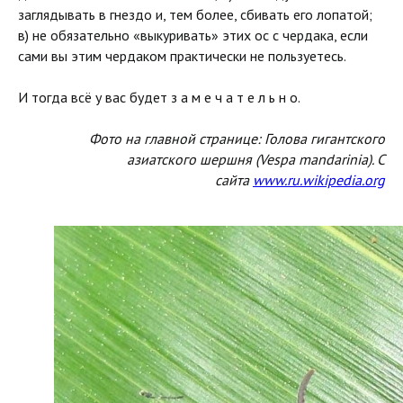
заглядывать в гнездо и, тем более, сбивать его лопатой;
в) не обязательно «выкуривать» этих ос с чердака, если
сами вы этим чердаком практически не пользуетесь.
И тогда всё у вас будет з а м е ч а т е л ь н о.
Фото на главной странице: Голова гигантского
азиатского шершня (Vespa mandarinia). С
сайта
www.ru.wikipedia.org