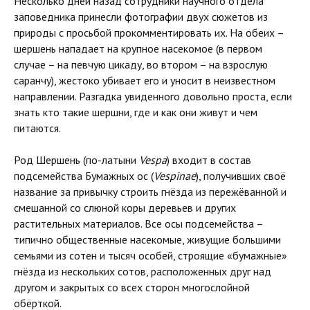
Несколько дней назад сотрудники научного отдела
заповедника принесли фотографии двух сюжетов из
природы с просьбой прокомментировать их. На обеих –
шершень нападает на крупное насекомое (в первом
случае – на певчую цикаду, во втором – на взрослую
саранчу), жестоко убивает его и уносит в неизвестном
направлении. Разгадка увиденного довольно проста, если
знать кто такие шершни, где и как они живут и чем
питаются.
Род Шершень (по-латыни
Vespa
) входит в состав
подсемейства Бумажных ос (
Vespinae
), получивших своё
название за привычку строить гнёзда из пережёванной и
смешанной со слюной коры деревьев и других
растительных материалов. Все осы подсемейства –
типично общественные насекомые, живущие большими
семьями из сотен и тысяч особей, строящие «бумажные»
гнёзда из нескольких сотов, расположенных друг над
другом и закрытых со всех сторон многослойной
обёрткой.