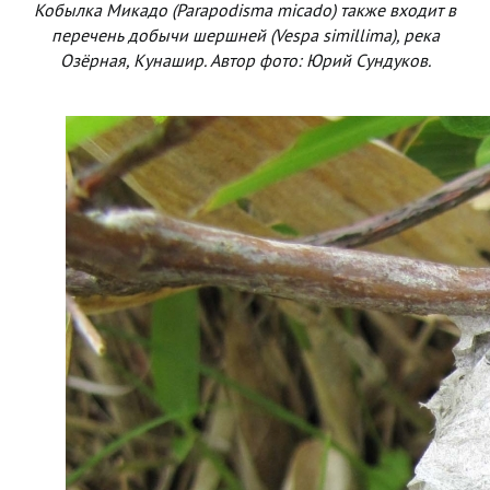
Кобылка Микадо (Parapodisma micado) также входит в
перечень добычи шершней (Vespa simillima), река
Озёрная, Кунашир. Автор фото: Юрий Сундуков.