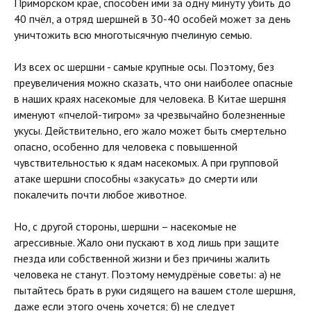
Приморском крае, способен ими за одну минуту убить до
40 пчёл, а отряд шершней в 30-40 особей может за день
уничтожить всю многотысячную пчелиную семью.
Из всех ос шершни - самые крупные осы. Поэтому, без
преувеличения можно сказать, что они наиболее опасные
в наших краях насекомые для человека. В Китае шершня
именуют «пчелой-тигром» за чрезвычайно болезненные
укусы. Действительно, его жало может быть смертельно
опасно, особенно для человека с повышенной
чувствительностью к ядам насекомых. А при групповой
атаке шершни способны «закусать» до смерти или
покалечить почти любое животное.
Но, с другой стороны, шершни – насекомые не
агрессивные. Жало они пускают в ход лишь при защите
гнезда или собственной жизни и без причины жалить
человека не станут. Поэтому немудрёные советы: а) не
пытайтесь брать в руки сидящего на вашем столе шершня,
даже если этого очень хочется; б) не следует